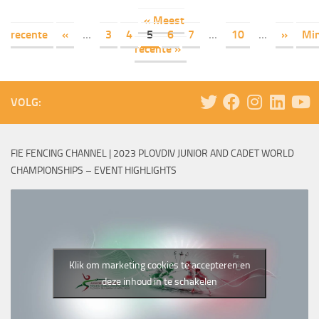
« Meest
recente
«
...
3
4
5
6
7
...
10
...
»
Mi
recente »
VOLG:
FIE FENCING CHANNEL | 2023 PLOVDIV JUNIOR AND CADET WORLD
CHAMPIONSHIPS – EVENT HIGHLIGHTS
Klik om marketing cookies te accepteren en
deze inhoud in te schakelen