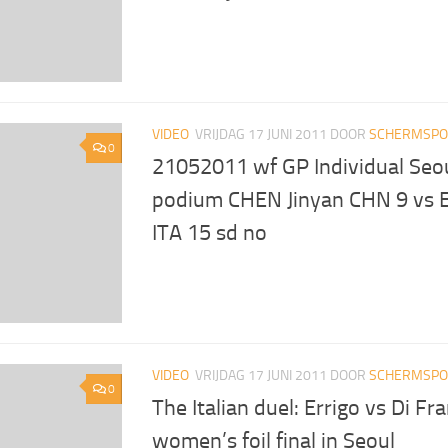
VIDEO
VRIJDAG 17 JUNI 2011
DOOR
SCHERMSPOR
0
21052011 wf GP Individual Seou
podium CHEN Jinyan CHN 9 vs 
ITA 15 sd no
VIDEO
VRIJDAG 17 JUNI 2011
DOOR
SCHERMSPOR
0
The Italian duel: Errigo vs Di Fr
women’s foil final in Seoul