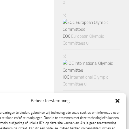
0
EOC
European Olympic
Committees 0
IOC
International Olympic
Committee 0
Beheer toestemming
rvaringen te bieden, gebruiken wij technologieën zoals cookies om informatie over
p te slaan en/of te raadplegen. Door in te stemmen met deze technologieën kunnen
zoals surfgedrag of unieke ID's op deze site verwerken. Als je geen toestemming
oestemming intrekt, kan dit een nadelige invloed hebben op bepaalde functies en