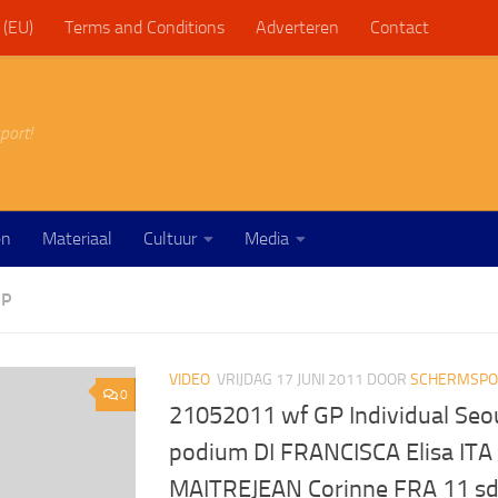
 (EU)
Terms and Conditions
Adverteren
Contact
port!
en
Materiaal
Cultuur
Media
GP
VIDEO
VRIJDAG 17 JUNI 2011
DOOR
SCHERMSPOR
0
21052011 wf GP Individual Seou
podium DI FRANCISCA Elisa ITA
MAITREJEAN Corinne FRA 11 sd