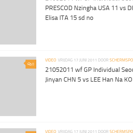
PRESCOD Nzingha USA 11 vs D
Elisa ITA 15 sd no
VIDEO
VRIJDAG 17 JUNI 2011
DOOR
SCHERMSPOR
0
21052011 wf GP Individual Seo
Jinyan CHN 5 vs LEE Han Na KO
VIDEO
VRIJDAG 17 JUNI 2011
DOOR
SCHERMSPOR