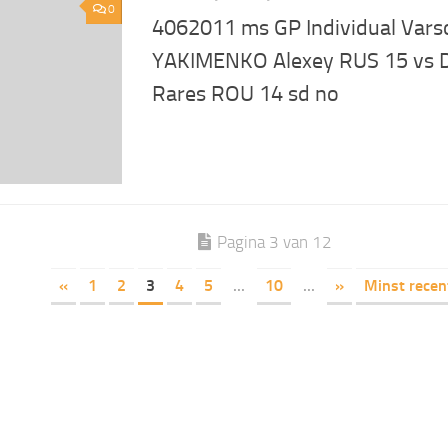
0
4062011 ms GP Individual Vars
YAKIMENKO Alexey RUS 15 vs
Rares ROU 14 sd no
Pagina 3 van 12
«
1
2
3
4
5
...
10
...
»
Minst recen