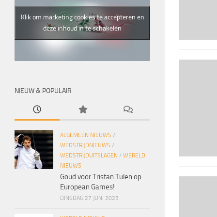
Klik om marketing cookies te accepteren en
deze inhoud in te schakelen
NIEUW & POPULAIR
ALGEMEEN NIEUWS
/
WEDSTRIJDNIEUWS
/
WEDSTRIJDUITSLAGEN
/
WERELD
NIEUWS
Goud voor Tristan Tulen op
European Games!
DINSDAG 27 JUNI 2023