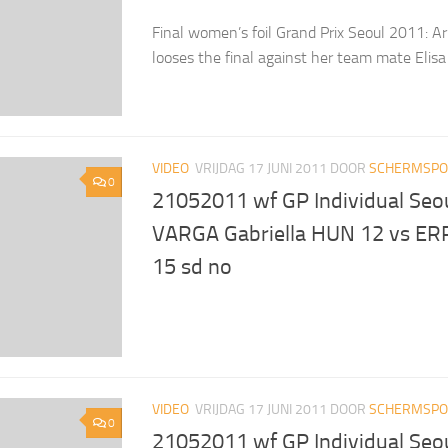
Final women’s foil Grand Prix Seoul 2011: A
looses the final against her team mate Eli
VIDEO
VRIJDAG 17 JUNI 2011
DOOR
SCHERMSPOR
0
21052011 wf GP Individual Seou
VARGA Gabriella HUN 12 vs ERR
15 sd no
VIDEO
VRIJDAG 17 JUNI 2011
DOOR
SCHERMSPOR
0
21052011 wf GP Individual Seou