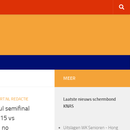
MEER
T.NL REDACTIE
Laatste nieuws schermbond
KNAS
l semifinal
 15 vs
 no
Uitslagen WK Senioren - Hong