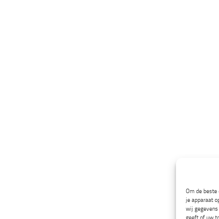
Om de beste e
je apparaat o
wij gegevens 
geeft of uw t