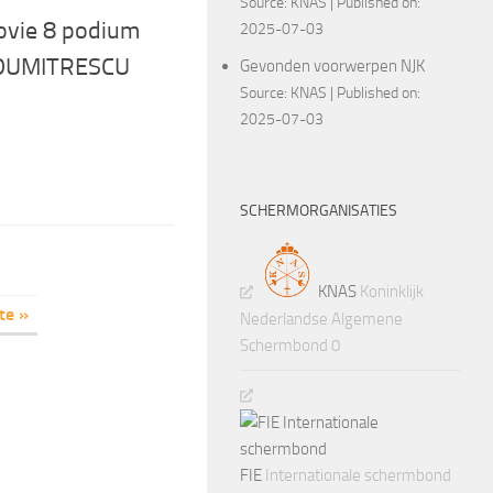
Source:
KNAS
Published on:
ovie 8 podium
2025-07-03
 DUMITRESCU
Gevonden voorwerpen NJK
Source:
KNAS
Published on:
2025-07-03
SCHERMORGANISATIES
KNAS
Koninklijk
te »
Nederlandse Algemene
Schermbond 0
FIE
Internationale schermbond