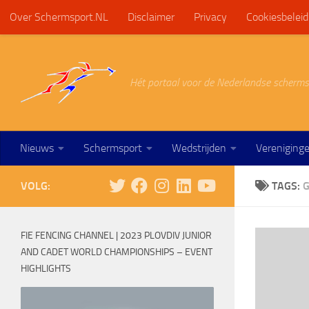
Over Schermsport.NL
Disclaimer
Privacy
Cookiesbeleid
Doorgaan naar inhoud
Hét portaal voor de Nederlandse scherms
Nieuws
Schermsport
Wedstrijden
Vereniging
VOLG:
TAGS:
FIE FENCING CHANNEL | 2023 PLOVDIV JUNIOR
AND CADET WORLD CHAMPIONSHIPS – EVENT
HIGHLIGHTS