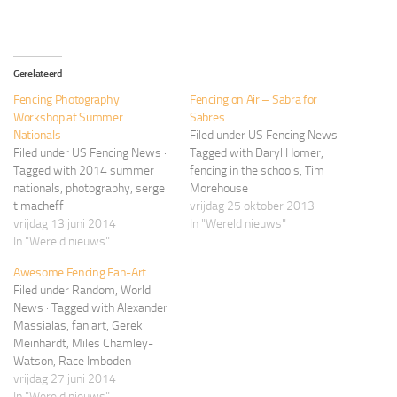
Gerelateerd
Fencing Photography
Fencing on Air – Sabra for
Workshop at Summer
Sabres
Nationals
Filed under US Fencing News ·
Filed under US Fencing News ·
Tagged with Daryl Homer,
Tagged with 2014 summer
fencing in the schools, Tim
nationals, photography, serge
Morehouse
timacheff
vrijdag 25 oktober 2013
vrijdag 13 juni 2014
In "Wereld nieuws"
In "Wereld nieuws"
Awesome Fencing Fan-Art
Filed under Random, World
News · Tagged with Alexander
Massialas, fan art, Gerek
Meinhardt, Miles Chamley-
Watson, Race Imboden
vrijdag 27 juni 2014
In "Wereld nieuws"