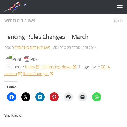
Doorgaan naar inhoud
WERELD NIEUWS
0
Fencing Rules Changes – March
DOOR
FENCING.NET NIEUWS
·
VRIJDAG 28 FEBRUARI 2014
Filed under
Rules
,
US Fencing News
· Tagged with
2014
season
,
Rules Changes
Dit delen:
Vind ik leuk: