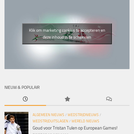
Klik om marketing cookies te accepteren en
deze inhoud in te schakelen
NIEUW & POPULAIR
ALGEMEEN NIEUWS
/
WEDSTRIJDNIEUWS
/
WEDSTRIJDUITSLAGEN
/
WERELD NIEUWS
Goud voor Tristan Tulen op European Games!