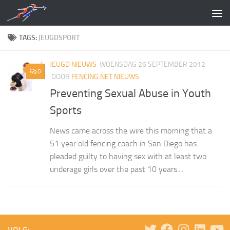
Doorgaan naar inhoud
TAGS:
JEUGDSPORT
JEUGD NIEUWS
WOENSDAG 26 SEPTEMBER 2012
0
DOOR
FENCING.NET NIEUWS
Preventing Sexual Abuse in Youth
Sports
News came across the wire this morning that a
51 year old fencing coach in San Diego has
pleaded guilty to having sex with at least two
underage girls over the past 10 years....
VOLG: