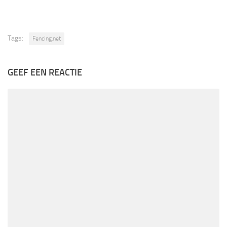
Men’s Epee circuit he’s
competed in, with three…
Tags:
Fencing.net
GEEF EEN REACTIE