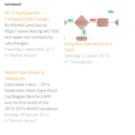
Gerelateerd
FIE To Test Epee Non-
Combativity Rule Changes
By Mitchell Lane Source::
https://www.fencing.net/16585/fie-
test-epee-non-combativity-
rule-changes/
Using Non-Combativity as a
maandag 4 september 2017
Tactic
In "Wereld nieuws"
zaterdag 12 januari 2013
In "Trainingstips"
Nikishin tops Podium at
Heidenheim
Gold medal match – 2014
Heidenheim Mens Epee World
Cup Bogdan Nikishin (UKR)
won his first event of the
2013-2014 World Cup season
at the 2014 Heidenheim World
dinsdag 18 februari 2014
Cup. This brings him to five
In "Wereld nieuws"
Top-Eight finishes of the
seven tournaments on the