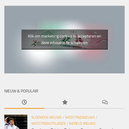
Klik om marketing cookies te accepteren en
deze inhoud in te schakelen
NIEUW & POPULAIR
ALGEMEEN NIEUWS
/
WEDSTRIJDNIEUWS
/
WEDSTRIJDUITSLAGEN
/
WERELD NIEUWS