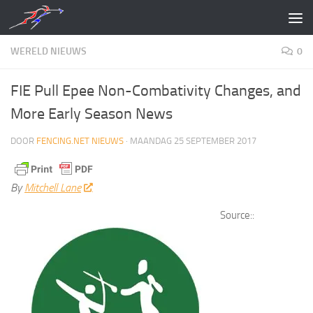
Doorgaan naar inhoud
WERELD NIEUWS
0
FIE Pull Epee Non-Combativity Changes, and
More Early Season News
DOOR
FENCING.NET NIEUWS
·
MAANDAG 25 SEPTEMBER 2017
By
Mitchell Lane
Source::