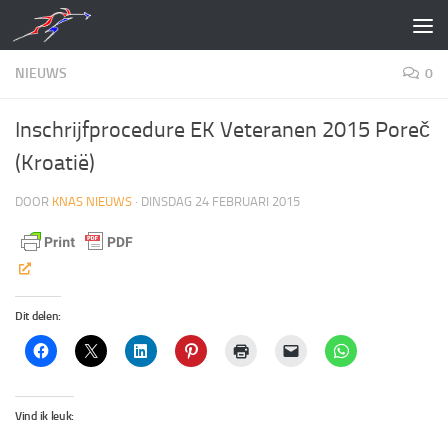
Doorgaan naar inhoud
NIEUWS
0
Inschrijfprocedure EK Veteranen 2015 Poreč
(Kroatië)
DOOR
KNAS NIEUWS
·
DINSDAG 24 FEBRUARI 2015
Dit delen:
Vind ik leuk: