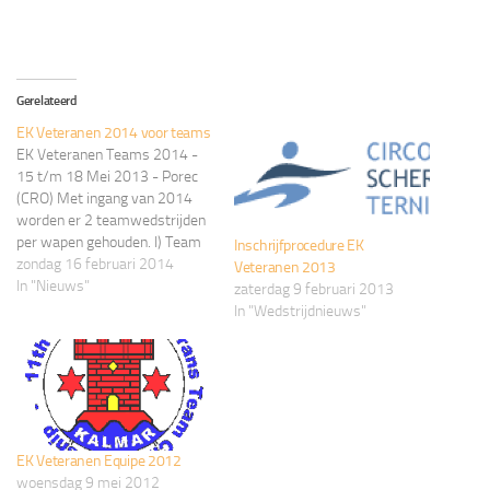
Gerelateerd
EK Veteranen 2014 voor teams
EK Veteranen Teams 2014 -
15 t/m 18 Mei 2013 - Porec
(CRO) Met ingang van 2014
worden er 2 teamwedstrijden
per wapen gehouden. I) Team
Inschrijfprocedure EK
van 3 schermers totaal 150
zondag 16 februari 2014
Veteranen 2013
jaar + max 2 reserves. Elke
In "Nieuws"
zaterdag 9 februari 2013
schermer moet geboren zijn in
In "Wedstrijdnieuws"
1974 of eerder. II) Team van 3
schermers…
EK Veteranen Equipe 2012
woensdag 9 mei 2012