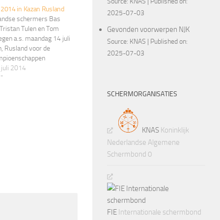
Source:
KNAS
Published on:
2014 in Kazan Rusland
2025-07-03
andse schermers Bas
 Tristan Tulen en Tom
Gevonden voorwerpen NJK
egen a.s. maandag 14 juli
Source:
KNAS
Published on:
, Rusland voor de
2025-07-03
mpioenschappen
014. Zij zullen bij het WK
juli 2014
idueel als tijdens het
"
 in actie komen. De
SCHERMORGANISATIES
bestaat verder uit Chef de
 Koen Sizoo,
therapeut Pieter van…
KNAS
Koninklijk
Nederlandse Algemene
Schermbond 0
FIE
Internationale schermbond