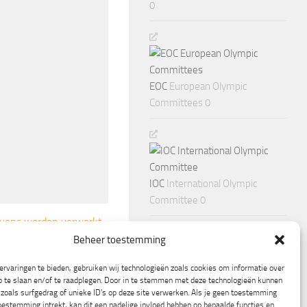
0
EOC
European Olympic
Committees 0
IOC
International Olympic
Committee 0
gevens worden verwerkt
.
Beheer toestemming
rvaringen te bieden, gebruiken wij technologieën zoals cookies om informatie over
p te slaan en/of te raadplegen. Door in te stemmen met deze technologieën kunnen
zoals surfgedrag of unieke ID's op deze site verwerken. Als je geen toestemming
oestemming intrekt, kan dit een nadelige invloed hebben op bepaalde functies en