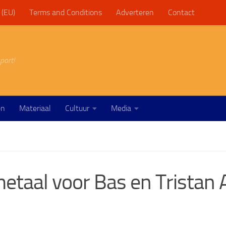
 (EU)
Terms and Conditions
Adverteren
Contact
port!
en
Materiaal
Cultuur
Media
etaal voor Bas en Tristan A