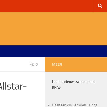
0
MEER
Laatste nieuws schermbond
llstar-
KNAS
Uitslagen WK Senioren - Hong