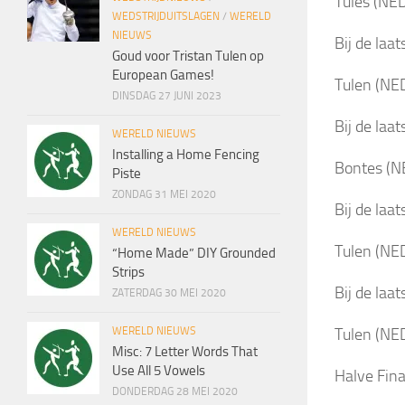
Tules (NED
WEDSTRIJDUITSLAGEN
/
WERELD
NIEUWS
Bij de laat
Goud voor Tristan Tulen op
European Games!
Tulen (NE
DINSDAG 27 JUNI 2023
Bij de laat
WERELD NIEUWS
Installing a Home Fencing
Bontes (N
Piste
ZONDAG 31 MEI 2020
Bij de laat
WERELD NIEUWS
Tulen (NE
“Home Made” DIY Grounded
Strips
Bij de laat
ZATERDAG 30 MEI 2020
Tulen (NED
WERELD NIEUWS
Misc: 7 Letter Words That
Use All 5 Vowels
Halve Fina
DONDERDAG 28 MEI 2020