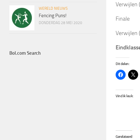
Verwijlen
WERELD NIEUWS
Fencing Puns!
Finale
DONDERDAG 28 MEI 2020
Verwijlen
Eindklasse
Bol.com Search
Dit delen:
Vind ik leuk:
Gerelateerd