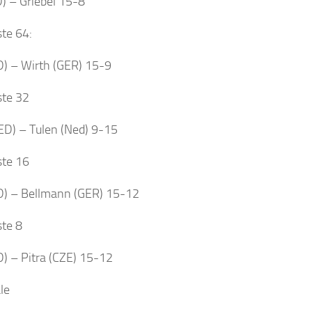
) – Griebel 15-8
ste 64:
D) – Wirth (GER) 15-9
ste 32
ED) – Tulen (Ned) 9-15
ste 16
D) – Bellmann (GER) 15-12
ste 8
) – Pitra (CZE) 15-12
le