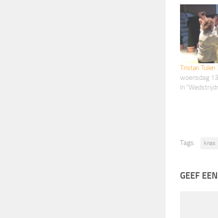
Tristan Tulen
woensdag 13
In "Wedstrij
Tags:
knas
GEEF EEN