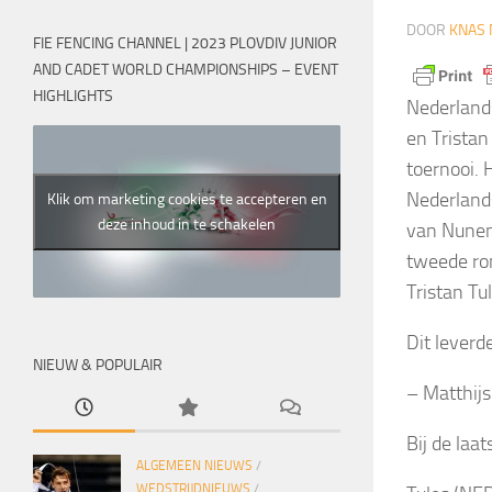
DOOR
KNAS 
FIE FENCING CHANNEL | 2023 PLOVDIV JUNIOR
AND CADET WORLD CHAMPIONSHIPS – EVENT
HIGHLIGHTS
Nederlands
en Tristan
toernooi. 
Nederlands
Klik om marketing cookies te accepteren en
deze inhoud in te schakelen
van Nunen 
tweede ron
Tristan Tu
Dit leverd
NIEUW & POPULAIR
– Matthijs
Bij de laat
ALGEMEEN NIEUWS
/
WEDSTRIJDNIEUWS
/