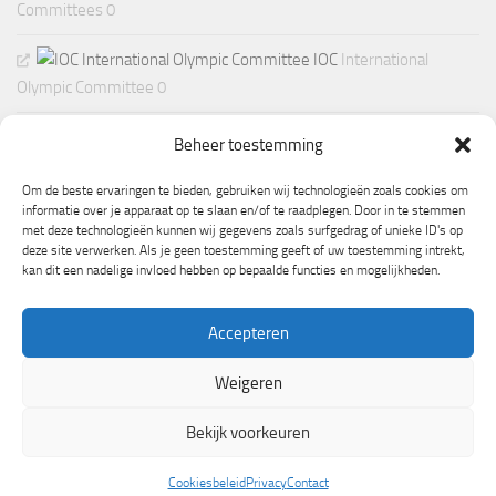
Committees 0
IOC
International
Olympic Committee 0
Beheer toestemming
Om de beste ervaringen te bieden, gebruiken wij technologieën zoals cookies om
informatie over je apparaat op te slaan en/of te raadplegen. Door in te stemmen
met deze technologieën kunnen wij gegevens zoals surfgedrag of unieke ID's op
deze site verwerken. Als je geen toestemming geeft of uw toestemming intrekt,
kan dit een nadelige invloed hebben op bepaalde functies en mogelijkheden.
Accepteren
Weigeren
Mogelijk gemaakt door
- Ontworpen met de
Hueman thema
Bekijk voorkeuren
Cookiesbeleid
Privacy
Contact