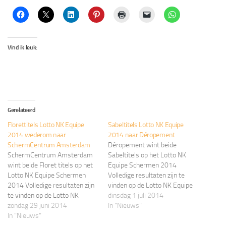
Vind ik leuk:
Gerelateerd
Florettitels Lotto NK Equipe
Sabeltitels Lotto NK Equipe
2014 wederom naar
2014 naar Déropement
SchermCentrum Amsterdam
Déropement wint beide
SchermCentrum Amsterdam
Sabeltitels op het Lotto NK
wint beide Floret titels op het
Equipe Schermen 2014
Lotto NK Equipe Schermen
Volledige resultaten zijn te
2014 Volledige resultaten zijn
vinden op de Lotto NK Equipe
te vinden op de Lotto NK
2014 pagina KNAS
dinsdag 1 juli 2014
Equipe 2014 pagina KNAS
zondag 29 juni 2014
Wedstrijden
In "Nieuws"
Wedstrijden
In "Nieuws"