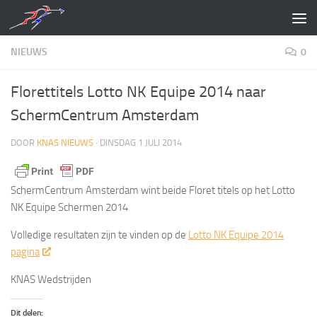
Doorgaan naar inhoud
NIEUWS
0
Florettitels Lotto NK Equipe 2014 naar
SchermCentrum Amsterdam
DOOR
KNAS NIEUWS
·
DINSDAG 1 JULI 2014
SchermCentrum Amsterdam wint beide Floret titels op het Lotto
NK Equipe Schermen 2014
Volledige resultaten zijn te vinden op de
Lotto NK Equipe 2014
pagina
KNAS Wedstrijden
Dit delen: