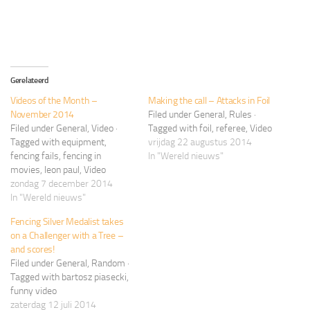
Gerelateerd
Videos of the Month –
Making the call – Attacks in Foil
November 2014
Filed under General, Rules ·
Filed under General, Video ·
Tagged with foil, referee, Video
Tagged with equipment,
vrijdag 22 augustus 2014
fencing fails, fencing in
In "Wereld nieuws"
movies, leon paul, Video
zondag 7 december 2014
In "Wereld nieuws"
Fencing Silver Medalist takes
on a Challenger with a Tree –
and scores!
Filed under General, Random ·
Tagged with bartosz piasecki,
funny video
zaterdag 12 juli 2014