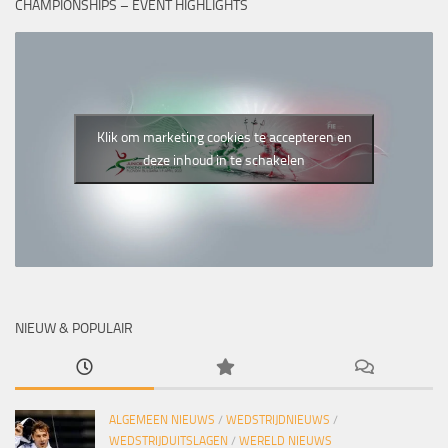
CHAMPIONSHIPS – EVENT HIGHLIGHTS
Klik om marketing cookies te accepteren en
deze inhoud in te schakelen
NIEUW & POPULAIR
ALGEMEEN NIEUWS
/
WEDSTRIJDNIEUWS
/
WEDSTRIJDUITSLAGEN
/
WERELD NIEUWS