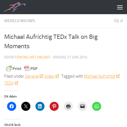
Doorgaan naar inhoud
WERELD NIEUWS
0
Michael Aufrichtig TEDx Talk on Big
Moments
DOOR
FENCING.NET NIEUWS
·
VRIJDAG 27 JUNI 2014
Filed under
General
,
Video
· Tagged with
Michael Aufrichtig
,
TEDx
Dit delen:
Vind ik leuk: