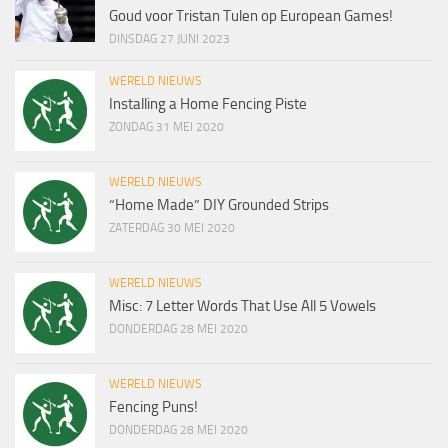
Goud voor Tristan Tulen op European Games!
DINSDAG 27 JUNI 2023
WERELD NIEUWS
Installing a Home Fencing Piste
ZONDAG 31 MEI 2020
WERELD NIEUWS
“Home Made” DIY Grounded Strips
ZATERDAG 30 MEI 2020
WERELD NIEUWS
Misc: 7 Letter Words That Use All 5 Vowels
DONDERDAG 28 MEI 2020
WERELD NIEUWS
Fencing Puns!
DONDERDAG 28 MEI 2020