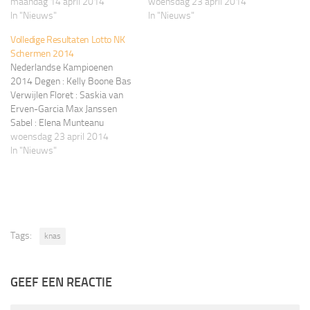
Robbert Goossens Volledige
maandag 14 april 2014
Robbert Goossens Volledige
woensdag 23 april 2014
resultaten zijn gepubliceerd op
In "Nieuws"
resultaten zijn gepubliceerd op
In "Nieuws"
de Lotto NK 2014 pagina
de Lotto NK 2014 pagina
Volledige Resultaten Lotto NK
KNAS Wedstrijden
KNAS Wedstrijden
Schermen 2014
Nederlandse Kampioenen
2014 Degen : Kelly Boone Bas
Verwijlen Floret : Saskia van
Erven-Garcia Max Janssen
Sabel : Elena Munteanu
Robbert Goossens Volledige
woensdag 23 april 2014
resultaten zijn gepubliceerd op
In "Nieuws"
de Lotto NK 2014 pagina
KNAS Wedstrijden
Tags:
knas
GEEF EEN REACTIE