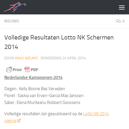
Doorgaan naar inhoud
NIEUWS
0
Volledige Resultaten Lotto NK Schermen
2014
DOOR
KNAS NIEUWS
·
DONDERDAG 24 APRIL 2014
Nederlandse Kampioenen 2014
Degen : Kelly Boone Bas Verwijlen
Floret : Saskia van Erven-Garcia Max Janssen
Sabel : Elena Munteanu Robbert Goossens
Volledige resultaten zijn gepubliceerd op de
Lotto NK 2014
pagina