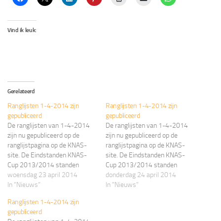
Vind ik leuk:
Gerelateerd
Ranglijsten 1-4-2014 zijn
Ranglijsten 1-4-2014 zijn
gepubliceerd
gepubliceerd
De ranglijsten van 1-4-2014
De ranglijsten van 1-4-2014
zijn nu gepubliceerd op de
zijn nu gepubliceerd op de
ranglijstpagina op de KNAS-
ranglijstpagina op de KNAS-
site. De Eindstanden KNAS-
site. De Eindstanden KNAS-
Cup 2013/2014 standen
Cup 2013/2014 standen
staan op de KNAS-Cup pagina .
woensdag 23 april 2014
staan op de KNAS-Cup pagina .
donderdag 24 april 2014
KNAS Ranglijsten
In "Nieuws"
KNAS Ranglijsten
In "Nieuws"
Ranglijsten 1-4-2014 zijn
gepubliceerd