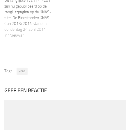
De ranglijsten van 1-4-2014
zijn nu gepubliceerd op de
ranglijstpagina op de KNAS-
site. De Eindstanden KNAS-
Cup 2013/2014 standen
staan op de KNAS-Cup pagina .
donderdag 24 april 2014
KNAS Ranglijsten
In "Nieuws"
Tags:
knas
GEEF EEN REACTIE