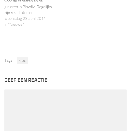
voor de cadetten en de
junioren in Plovdiv. Dagelijks
zijn resultaten en
dagverslagen hier te lezen. De
woensdag 23 april 2014
KNAS wenst alle atleten veel
In "Nieuws"
succes!
Tags:
knas
GEEF EEN REACTIE