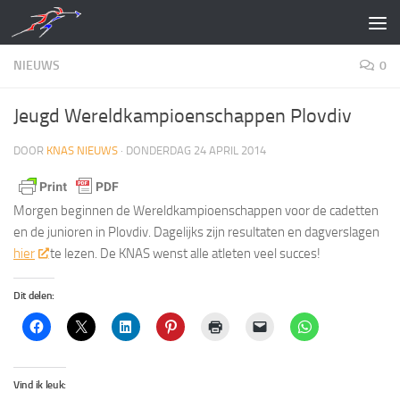
Doorgaan naar inhoud
NIEUWS
0
Jeugd Wereldkampioenschappen Plovdiv
DOOR
KNAS NIEUWS
·
DONDERDAG 24 APRIL 2014
Morgen beginnen de Wereldkampioenschappen voor de cadetten
en de junioren in Plovdiv. Dagelijks zijn resultaten en dagverslagen
hier
te lezen. De KNAS wenst alle atleten veel succes!
Dit delen:
Vind ik leuk: