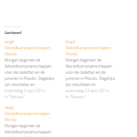
Gerelateerd
Jeugd
Jeugd
Wereldkampioenschappen
Wereldkampioenschappen
Plovdiv
Plovdiv
Morgen beginnen de
Morgen beginnen de
Wereldkampioenschappen
Wereldkampioenschappen
voor de cadetten en de
voor de cadetten en de
junioren in Plovdiv. Dagelijks
junioren in Plovdiv. Dagelijks
zijn resultaten en
zijn resultaten en
dagverslagen hier te lezen. De
woensdag 2 april 2014
dagverslagen hier te lezen. De
woensdag 23 april 2014
KNAS wenst alle atleten veel
In "Nieuws"
KNAS wenst alle atleten veel
In "Nieuws"
succes!
succes!
Jeugd
Wereldkampioenschappen
Plovdiv
Morgen beginnen de
Wereldkampioenschappen