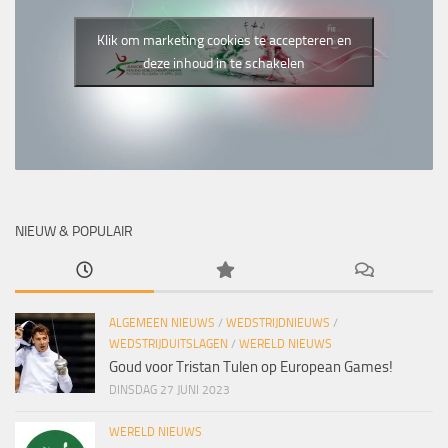
Klik om marketing cookies te accepteren en
deze inhoud in te schakelen
NIEUW & POPULAIR
ALGEMEEN NIEUWS
/
WEDSTRIJDNIEUWS
/
WEDSTRIJDUITSLAGEN
/
WERELD NIEUWS
Goud voor Tristan Tulen op European Games!
DINSDAG 27 JUNI 2023
WERELD NIEUWS