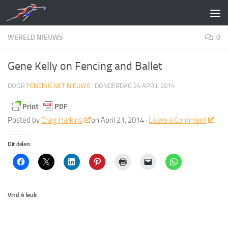
Doorgaan naar inhoud
WERELD NIEUWS
0
Gene Kelly on Fencing and Ballet
DOOR
FENCING.NET NIEUWS
·
DONDERDAG 24 APRIL 2014
Posted by
Craig Harkins
on April 21, 2014 ·
Leave a Comment
Dit delen:
Vind ik leuk: