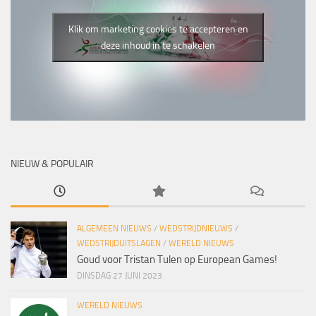
Klik om marketing cookies te accepteren en
deze inhoud in te schakelen
NIEUW & POPULAIR
ALGEMEEN NIEUWS
/
WEDSTRIJDNIEUWS
/
WEDSTRIJDUITSLAGEN
/
WERELD NIEUWS
Goud voor Tristan Tulen op European Games!
DINSDAG 27 JUNI 2023
WERELD NIEUWS