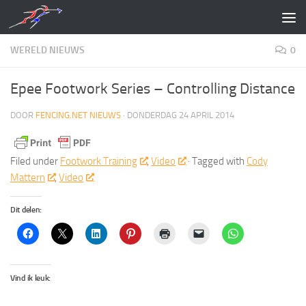
Doorgaan naar inhoud
WERELD NIEUWS
0
Epee Footwork Series – Controlling Distance
DOOR
FENCING.NET NIEUWS
·
DONDERDAG 24 APRIL 2014
Filed under
Footwork Training
,
Video
· Tagged with
Cody
Mattern
,
Video
Dit delen:
Vind ik leuk: