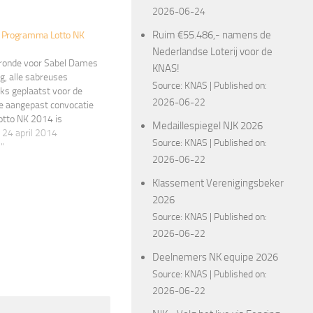
2026-06-24
Ruim €55.486,- namens de
 Programma Lotto NK
Nederlandse Loterij voor de
ronde voor Sabel Dames
KNAS!
g, alle sabreuses
Source:
KNAS
Published on:
ks geplaatst voor de
2026-06-22
e aangepast convocatie
otto NK 2014 is
Medaillespiegel NJK 2026
rd op de Lotto NK 2014
 24 april 2014
Source:
KNAS
Published on:
AS Wedstrijden
"
2026-06-22
Klassement Verenigingsbeker
2026
Source:
KNAS
Published on:
2026-06-22
Deelnemers NK equipe 2026
Source:
KNAS
Published on:
2026-06-22