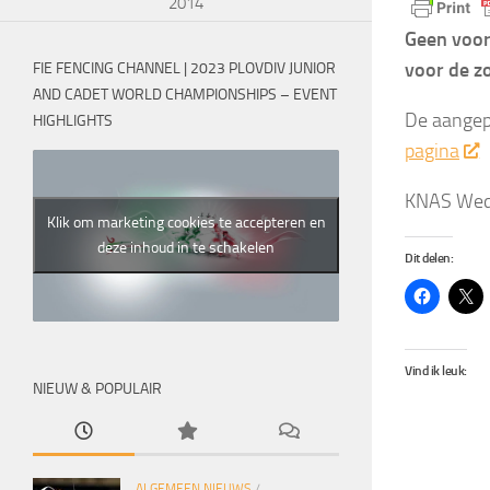
2014
Geen voor
voor de z
FIE FENCING CHANNEL | 2023 PLOVDIV JUNIOR
AND CADET WORLD CHAMPIONSHIPS – EVENT
De aangepa
HIGHLIGHTS
pagina
KNAS Weds
Klik om marketing cookies te accepteren en
deze inhoud in te schakelen
Dit delen:
Vind ik leuk:
NIEUW & POPULAIR
ALGEMEEN NIEUWS
/