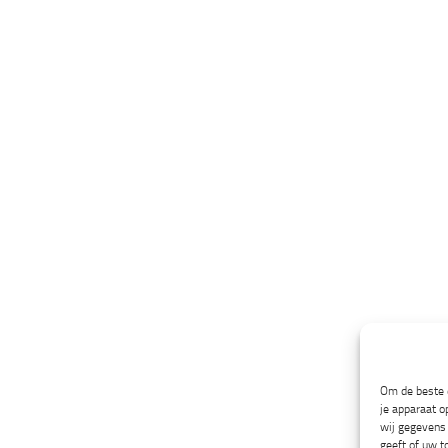
Om de beste e
je apparaat o
wij gegevens 
geeft of uw t