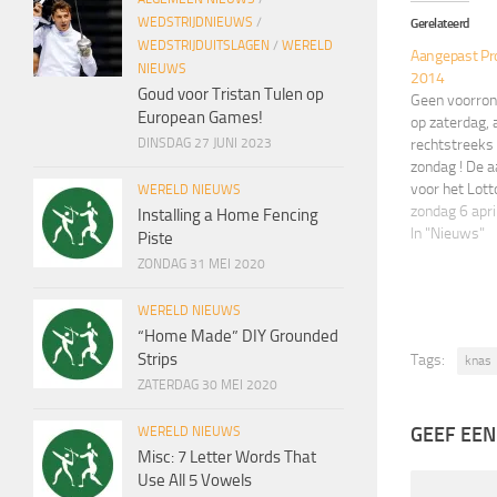
WEDSTRIJDNIEUWS
/
Gerelateerd
WEDSTRIJDUITSLAGEN
/
WERELD
Aangepast Pr
NIEUWS
2014
Goud voor Tristan Tulen op
Geen voorron
European Games!
op zaterdag, 
rechtstreeks 
DINSDAG 27 JUNI 2023
zondag ! De 
voor het Lott
WERELD NIEUWS
gepubliceerd
zondag 6 apr
Installing a Home Fencing
pagina KNAS 
In "Nieuws"
Piste
ZONDAG 31 MEI 2020
WERELD NIEUWS
“Home Made” DIY Grounded
Strips
Tags:
knas
ZATERDAG 30 MEI 2020
GEEF EEN
WERELD NIEUWS
Misc: 7 Letter Words That
Use All 5 Vowels