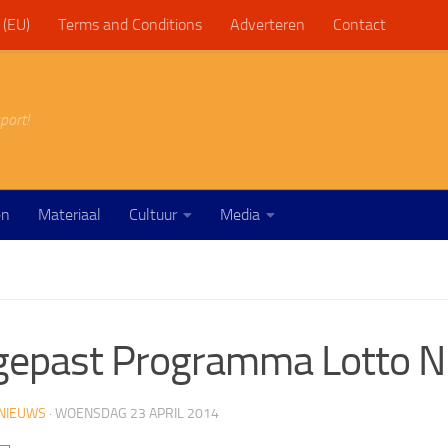
 (EU)
Terms and Conditions
Adverteren
Contact
port!
en
Materiaal
Cultuur
Media
gepast Programma Lotto 
NIEUWS
·
WOENSDAG 23 APRIL 2014