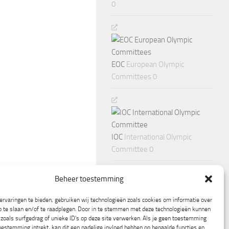
0
EOC
European Olympic
Committees 0
IOC
International Olympic
Committee 0
Beheer toestemming
rvaringen te bieden, gebruiken wij technologieën zoals cookies om informatie over
p te slaan en/of te raadplegen. Door in te stemmen met deze technologieën kunnen
zoals surfgedrag of unieke ID's op deze site verwerken. Als je geen toestemming
oestemming intrekt, kan dit een nadelige invloed hebben op bepaalde functies en