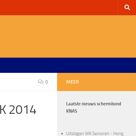
0
MEER
Laatste nieuws schermbond
NK 2014
KNAS
Uitslagen WK Senioren - Hong