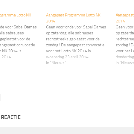
ogramma Lotto NK
Aangepast Programma Lotto NK
Aangepast
2014
2014
de voor Sabel Dames
Geen voorronde voor Sabel Dames
Geen voor
alle sabreuses
op zaterdag, alle sabreuses
op zaterda
geplaatst voor de
rechtstreeks geplaatst voor de
rechtstree
aangepast convocatie
zondag ! De aangepast convocatie
zondag ! D
o NK 2014 is
voor het Lotto NK 2014 is
voor het L
 op de Lotto NK 2014
il 2014
gepubliceerd op de Lotto NK 2014
woensdag 23 april 2014
gepublicee
donderdag
Wedstrijden
pagina KNAS Wedstrijden
In "Nieuws"
pagina KN
In "Nieuws
 REACTIE