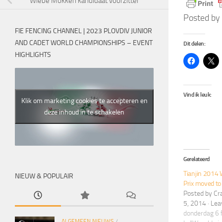
Wiebe Mokken kandidaat voorzitter
Posted by
FIE FENCING CHANNEL | 2023 PLOVDIV JUNIOR
AND CADET WORLD CHAMPIONSHIPS – EVENT
Dit delen:
HIGHLIGHTS
Vind ik leuk:
Klik om marketing cookies te accepteren en
deze inhoud in te schakelen
Gerelateerd
Tianjin 2014
NIEUW & POPULAIR
Prix moved to 
Posted by Cr
5, 2014 · L
donderdag 6 
ALGEMEEN NIEUWS
/