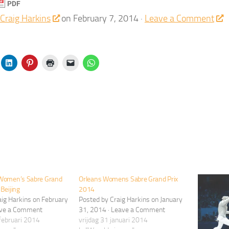
Craig Harkins
on February 7, 2014 ·
Leave a Comment
 Women’s Sabre Grand
Orleans Womens Sabre Grand Prix
Beijing
2014
aig Harkins on February
Posted by Craig Harkins on January
eave a Comment
31, 2014 · Leave a Comment
februari 2014
vrijdag 31 januari 2014