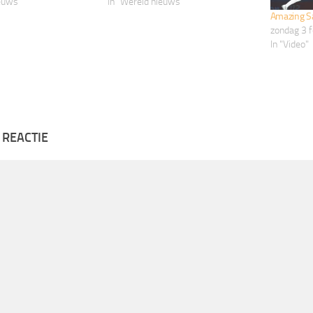
ieuws"
In "Wereld nieuws"
Amazing S
zondag 3 
In "Video"
 REACTIE