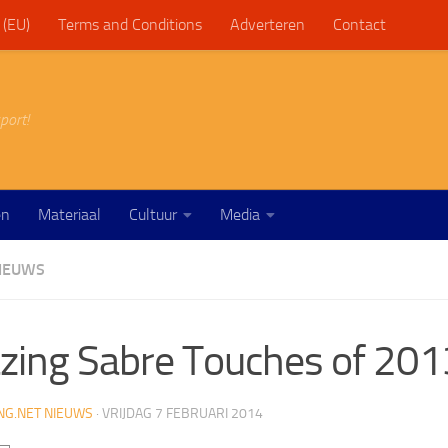
 (EU)
Terms and Conditions
Adverteren
Contact
port!
en
Materiaal
Cultuur
Media
IEUWS
ing Sabre Touches of 201
NG.NET NIEUWS
·
VRIJDAG 7 FEBRUARI 2014