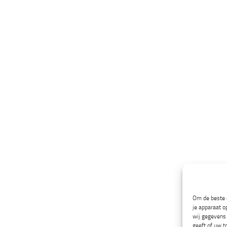
Om de beste e
je apparaat o
wij gegevens 
geeft of uw t