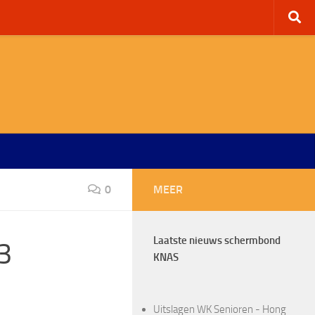
0
MEER
Laatste nieuws schermbond
3
KNAS
Uitslagen WK Senioren - Hong