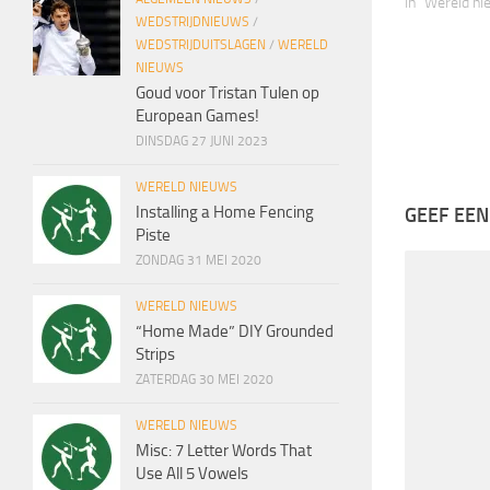
In "Wereld n
WEDSTRIJDNIEUWS
/
WEDSTRIJDUITSLAGEN
/
WERELD
NIEUWS
Goud voor Tristan Tulen op
European Games!
DINSDAG 27 JUNI 2023
WERELD NIEUWS
Installing a Home Fencing
GEEF EEN
Piste
ZONDAG 31 MEI 2020
WERELD NIEUWS
“Home Made” DIY Grounded
Strips
ZATERDAG 30 MEI 2020
WERELD NIEUWS
Misc: 7 Letter Words That
Use All 5 Vowels