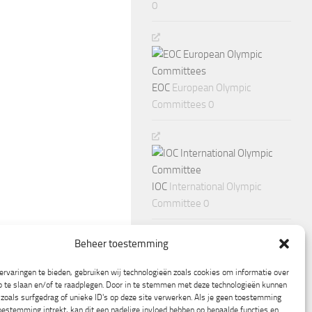
0
EOC
European Olympic
Committees 0
IOC
International Olympic
Committee 0
Beheer toestemming
rvaringen te bieden, gebruiken wij technologieën zoals cookies om informatie over
p te slaan en/of te raadplegen. Door in te stemmen met deze technologieën kunnen
zoals surfgedrag of unieke ID's op deze site verwerken. Als je geen toestemming
oestemming intrekt, kan dit een nadelige invloed hebben op bepaalde functies en