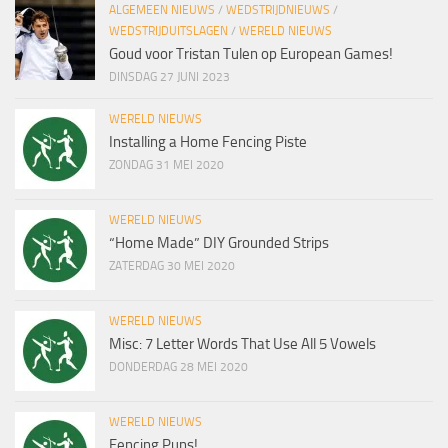
ALGEMEEN NIEUWS
/
WEDSTRIJDNIEUWS
/
WEDSTRIJDUITSLAGEN
/
WERELD NIEUWS
Goud voor Tristan Tulen op European Games!
DINSDAG 27 JUNI 2023
WERELD NIEUWS
Installing a Home Fencing Piste
ZONDAG 31 MEI 2020
WERELD NIEUWS
“Home Made” DIY Grounded Strips
ZATERDAG 30 MEI 2020
WERELD NIEUWS
Misc: 7 Letter Words That Use All 5 Vowels
DONDERDAG 28 MEI 2020
WERELD NIEUWS
Fencing Puns!