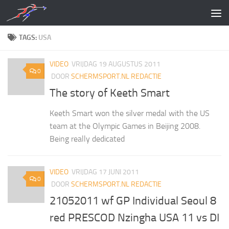
Doorgaan naar inhoud
TAGS:
USA
VIDEO
VRIJDAG 19 AUGUSTUS 2011
0
DOOR
SCHERMSPORT.NL REDACTIE
The story of Keeth Smart
Keeth Smart won the silver medal with the US
team at the Olympic Games in Beijing 2008.
Being really dedicated
VIDEO
VRIJDAG 17 JUNI 2011
0
DOOR
SCHERMSPORT.NL REDACTIE
21052011 wf GP Individual Seoul 8
red PRESCOD Nzingha USA 11 vs DI