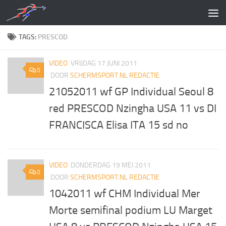
Doorgaan naar inhoud
TAGS:
PRESCOD
VIDEO
VRIJDAG 17 JUNI 2011
0
DOOR
SCHERMSPORT.NL REDACTIE
21052011 wf GP Individual Seoul 8
red PRESCOD Nzingha USA 11 vs DI
FRANCISCA Elisa ITA 15 sd no
VIDEO
DONDERDAG 19 MEI 2011
0
DOOR
SCHERMSPORT.NL REDACTIE
1042011 wf CHM Individual Mer
Morte semifinal podium LU Marget