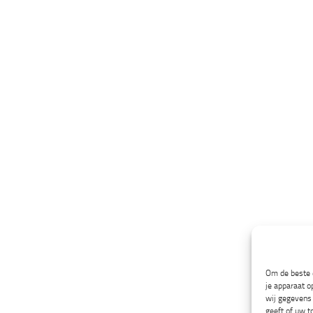
Om de beste e
je apparaat o
wij gegevens 
geeft of uw t