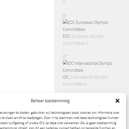
0
EOC
European Olympic
Committees 0
IOC
International Olympic
Committee 0
Beheer toestemming
rvaringen te bieden, gebruiken wij technologieën zoals cookies om informatie over
p te slaan en/of te raadplegen. Door in te stemmen met deze technologieën kunnen
zoals surfgedrag of unieke ID's op deze site verwerken. Als je geen toestemming
oestemming intrekt, kan dit een nadelige invloed hebben op bepaalde functies en