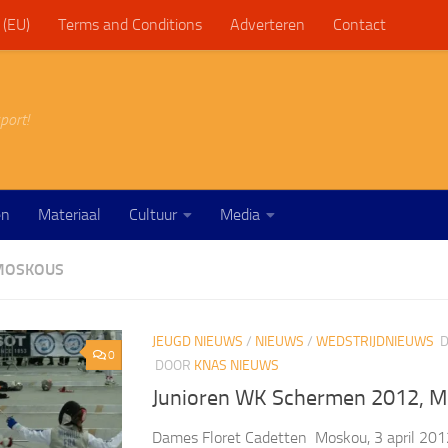
 (EU)
Terms and Conditions
Adverteren
Contact
port!
en
Materiaal
Cultuur
Media
MOSKOUS
JEUGD NIEUWS
/
NIEUWS
/
WEDSTRIJDNIEUWS
D
0
DOOR
KNAS NIEUWS
Junioren WK Schermen 2012, M
Dames Floret Cadetten Moskou, 3 april 20