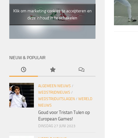
Klik om marketing cookies te accepteren en
deze inhoud in te schakelen
NIEUW & POPULAIR
ALGEMEEN NIEUWS
/
WEDSTRIJDNIEUWS
/
WEDSTRIJDUITSLAGEN
/
WERELD
NIEUWS
Goud voor Tristan Tulen op
European Games!
DINSDAG 27 JUNI 2023