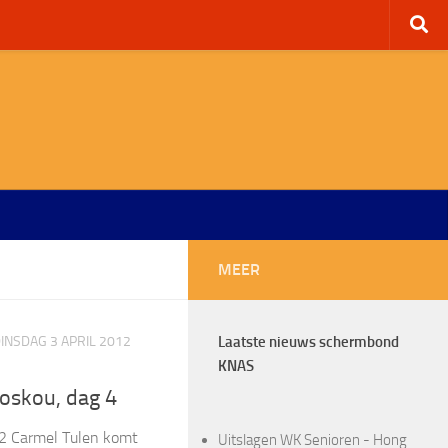
MEER
INSDAG 3 APRIL 2012
Laatste nieuws schermbond
KNAS
oskou, dag 4
12 Carmel Tulen komt
Uitslagen WK Senioren - Hong