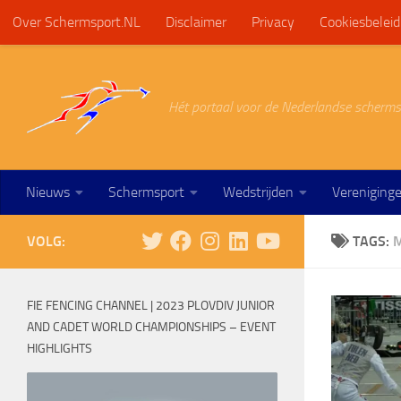
Over Schermsport.NL
Disclaimer
Privacy
Cookiesbeleid
Doorgaan naar inhoud
Hét portaal voor de Nederlandse scherms
Nieuws
Schermsport
Wedstrijden
Vereniging
VOLG:
TAGS:
FIE FENCING CHANNEL | 2023 PLOVDIV JUNIOR
AND CADET WORLD CHAMPIONSHIPS – EVENT
HIGHLIGHTS