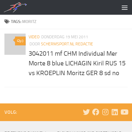
Doorgaan naar inhoud
TAGS:
MORITZ
VIDEO
DONDERDAG 19 MEI 2011
0
DOOR
SCHERMSPORT.NL REDACTIE
3042011 mf CHM Individual Mer
Morte 8 blue LICHAGIN Kiril RUS 15
vs KROEPLIN Moritz GER 8 sd no
VOLG: