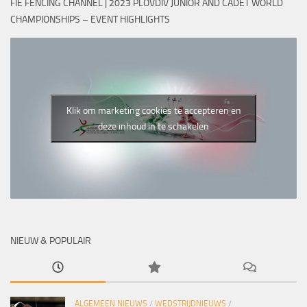
FIE FENCING CHANNEL | 2023 PLOVDIV JUNIOR AND CADET WORLD
CHAMPIONSHIPS – EVENT HIGHLIGHTS
Klik om marketing cookies te accepteren en
deze inhoud in te schakelen
NIEUW & POPULAIR
ALGEMEEN NIEUWS
/
WEDSTRIJDNIEUWS
/