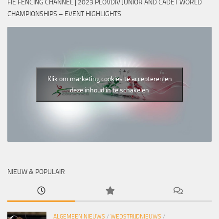
FIE FENCING CHANNEL | 2023 PLOVDIV JUNIOR AND CADET WORLD
CHAMPIONSHIPS – EVENT HIGHLIGHTS
Klik om marketing cookies te accepteren en
deze inhoud in te schakelen
NIEUW & POPULAIR
ALGEMEEN NIEUWS
/
WEDSTRIJDNIEUWS
/