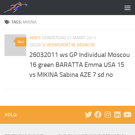
Doorgaan naar inhoud
TAGS:
MIKINA
VIDEO
DONDERDAG 31 MAART 2011
0
DOOR
SCHERMSPORT.NL REDACTIE
26032011 ws GP Individual Moscou
16 green BARATTA Emma USA 15
vs MIKINA Sabina AZE 7 sd no
VOLG: