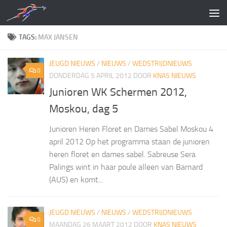
Doorgaan naar inhoud
TAGS:
MAX JANSEN
JEUGD NIEUWS
/
NIEUWS
/
WEDSTRIJDNIEUWS
0
DONDERDAG 5 APRIL 2012
DOOR
KNAS NIEUWS
Junioren WK Schermen 2012,
Moskou, dag 5
Junioren Heren Floret en Dames Sabel Moskou 4
april 2012 Op het programma staan de junioren
heren floret en dames sabel. Sabreuse Sera
Palings wint in haar poule alleen van Barnard
(AUS) en komt...
JEUGD NIEUWS
/
NIEUWS
/
WEDSTRIJDNIEUWS
0
MAANDAG 26 MAART 2012
DOOR
KNAS NIEUWS