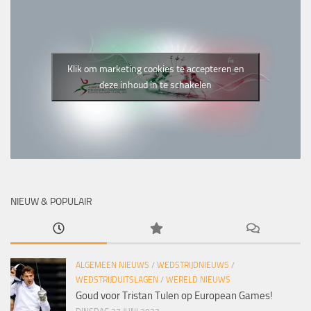
Klik om marketing cookies te accepteren en
deze inhoud in te schakelen
NIEUW & POPULAIR
ALGEMEEN NIEUWS
/
WEDSTRIJDNIEUWS
/
WEDSTRIJDUITSLAGEN
/
WERELD NIEUWS
Goud voor Tristan Tulen op European Games!