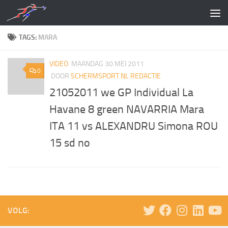
Doorgaan naar inhoud
TAGS:
MARA
VIDEO
MAANDAG 30 MEI 2011
0
DOOR
SCHERMSPORT.NL REDACTIE
21052011 we GP Individual La
Havane 8 green NAVARRIA Mara
ITA 11 vs ALEXANDRU Simona ROU
15 sd no
VOLG: