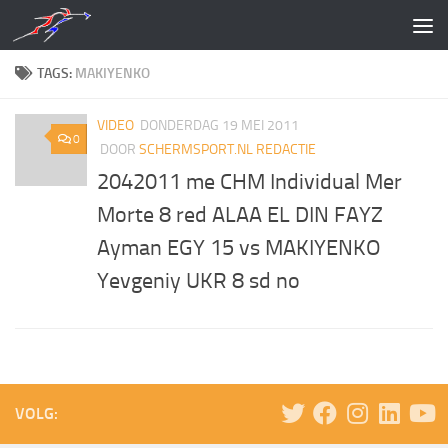
Doorgaan naar inhoud
TAGS:
MAKIYENKO
VIDEO
DONDERDAG 19 MEI 2011
0
DOOR
SCHERMSPORT.NL REDACTIE
2042011 me CHM Individual Mer
Morte 8 red ALAA EL DIN FAYZ
Ayman EGY 15 vs MAKIYENKO
Yevgeniy UKR 8 sd no
VOLG: