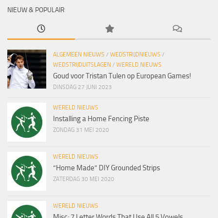
NIEUW & POPULAIR
ALGEMEEN NIEUWS
/
WEDSTRIJDNIEUWS
/
WEDSTRIJDUITSLAGEN
/
WERELD NIEUWS
Goud voor Tristan Tulen op European Games!
DINSDAG 27 JUNI 2023
WERELD NIEUWS
Installing a Home Fencing Piste
ZONDAG 31 MEI 2020
WERELD NIEUWS
“Home Made” DIY Grounded Strips
ZATERDAG 30 MEI 2020
WERELD NIEUWS
Misc: 7 Letter Words That Use All 5 Vowels