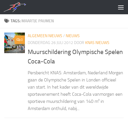
Doorgaan naar inhoud
TAGS:
MAARTJE PAUMEN
ALGEMEEN NIEUWS
/
NIEUWS
0
DONDERDAG 26 JULI 2012
DOOR
KNAS NIEUWS
Muurschildering Olympische Spelen
Coca-Cola
Persbericht KNAS: Amsterdam, Nederland Morgen
gaan de Olympische Spelen in Londen officieel
van start. In het kader van dit wereldwijde
sportevenement heeft Coca-Cola vanmorgen een
sportieve muurschildering van 140 m² in
Amsterdam onthuld, nabij...