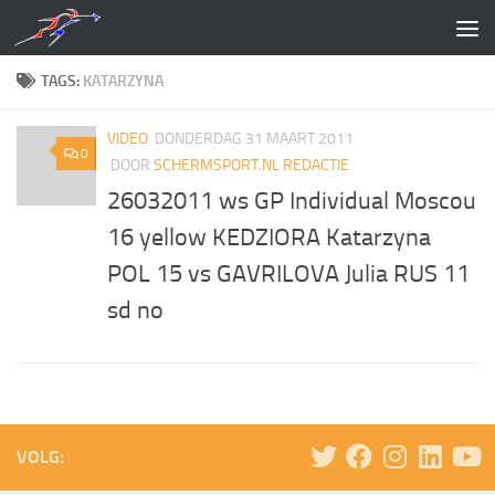
Doorgaan naar inhoud
TAGS:
KATARZYNA
VIDEO
DONDERDAG 31 MAART 2011
0
DOOR
SCHERMSPORT.NL REDACTIE
26032011 ws GP Individual Moscou
16 yellow KEDZIORA Katarzyna
POL 15 vs GAVRILOVA Julia RUS 11
sd no
VOLG: