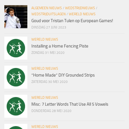
ALGEMEEN NIEUWS
/
WEDSTRIJDNIEUWS
/
WEDSTRIJDUITSLAGEN
/
WERELD NIEUWS
Goud voor Tristan Tulen op European Games!
DINSDAG 27 JUNI 2023
WERELD NIEUWS
Installing a Home Fencing Piste
ZONDAG 31 MEI 2020
WERELD NIEUWS
“Home Made” DIY Grounded Strips
ZATERDAG 30 MEI 2020
WERELD NIEUWS
Misc: 7 Letter Words That Use All 5 Vowels
DONDERDAG 28 MEI 2020
WERELD NIEUWS