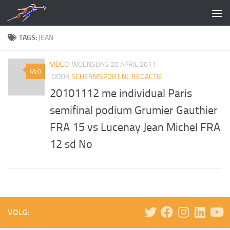
Doorgaan naar inhoud
TAGS:
JEAN
VIDEO
WOENSDAG 20 APRIL 2011
0
DOOR
SCHERMSPORT.NL REDACTIE
20101112 me individual Paris
semifinal podium Grumier Gauthier
FRA 15 vs Lucenay Jean Michel FRA
12 sd No
VOLG: