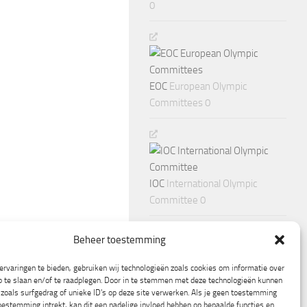
0
EOC
European Olympic
Committees 0
IOC
International Olympic
Committee 0
Beheer toestemming
rvaringen te bieden, gebruiken wij technologieën zoals cookies om informatie over
p te slaan en/of te raadplegen. Door in te stemmen met deze technologieën kunnen
zoals surfgedrag of unieke ID's op deze site verwerken. Als je geen toestemming
oestemming intrekt, kan dit een nadelige invloed hebben op bepaalde functies en