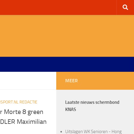
MEER
SPORT.NL REDACTIE
Laatste nieuws schermbond
KNAS
r Morte 8 green
DLER Maximilian
Uitslagen WK Senioren - Hong