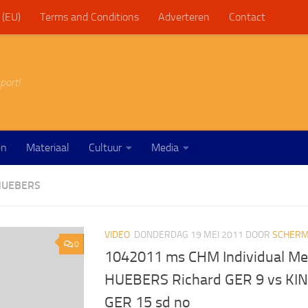
 (EU)
Terms and Conditions
Adverteren
Contact
port!
en
Materiaal
Cultuur
Media
HUEBERS
VIDEO
DONDERDAG 19 MEI 2011
DOOR
SCHERM
0
1042011 ms CHM Individual Me
HUEBERS Richard GER 9 vs KIN
GER 15 sd no