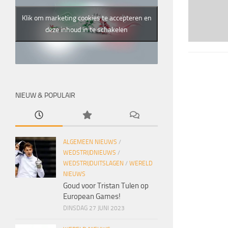
Klik om marketing cookies te accepteren en
deze inhoud in te schakelen
NIEUW & POPULAIR
ALGEMEEN NIEUWS
/
WEDSTRIJDNIEUWS
/
WEDSTRIJDUITSLAGEN
/
WERELD
NIEUWS
Goud voor Tristan Tulen op
European Games!
DINSDAG 27 JUNI 2023