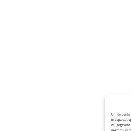
Om de beste e
je apparaat o
wij gegevens 
geeft of uw t