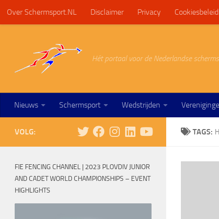
Over Schermsport.NL
Disclaimer
Privacy
Cookiesbeleid
Doorgaan naar inhoud
Hét portaal voor de Nederlandse scherms
Nieuws
Schermsport
Wedstrijden
Vereniging
VOLG:
TAGS:
FIE FENCING CHANNEL | 2023 PLOVDIV JUNIOR
AND CADET WORLD CHAMPIONSHIPS – EVENT
HIGHLIGHTS