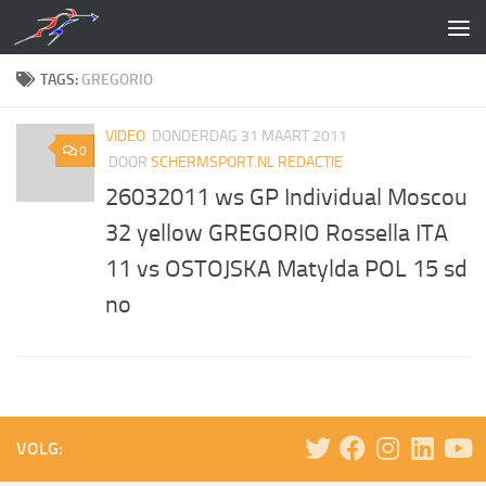
Doorgaan naar inhoud
TAGS:
GREGORIO
VIDEO
DONDERDAG 31 MAART 2011
0
DOOR
SCHERMSPORT.NL REDACTIE
26032011 ws GP Individual Moscou
32 yellow GREGORIO Rossella ITA
11 vs OSTOJSKA Matylda POL 15 sd
no
VOLG: