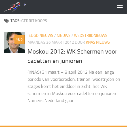
Doorgaan naar inhoud
TAGS:
GERRIT KOOPS
JEUGD NIEUWS
/
NIEUWS
/
WEDSTRIJDNIEUWS
0
MAANDAG 26 MAART 2012
DOOR
KNAS NIEUWS
Moskou 2012: WK Schermen voor
cadetten en junioren
(KNAS) 31 maart – 8 april 2012 Na een lange
periode van voorbereiden, trainen, wedstrijden en
stages komt het einddoel in zicht; het WK
schermen in Moskou voor cadetten en junioren.
Namens Nederland gaan...