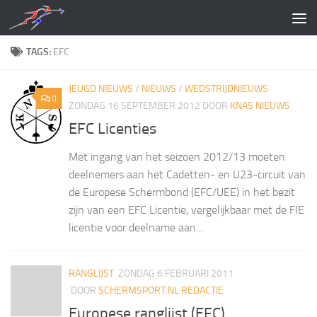
Doorgaan naar inhoud
TAGS:
EFC
JEUGD NIEUWS
/
NIEUWS
/
WEDSTRIJDNIEUWS
0
ZONDAG 16 SEPTEMBER 2012
DOOR
KNAS NIEUWS
EFC Licenties
Met ingang van het seizoen 2012/13 moeten
deelnemers aan het Cadetten- en U23-circuit van
de Europese Schermbond (EFC/UEE) in het bezit
zijn van een EFC Licentie, vergelijkbaar met de FIE
licentie voor deelname aan...
RANGLIJST
ZONDAG 6 FEBRUARI 2011
DOOR
SCHERMSPORT.NL REDACTIE
Europese ranglijst (EFC)