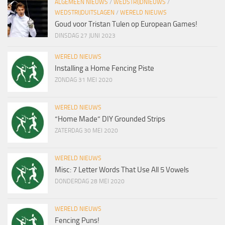
ALGEMEEN NIEUWS
/
WEDSTRIJDNIEUWS
/
WEDSTRIJDUITSLAGEN
/
WERELD NIEUWS
Goud voor Tristan Tulen op European Games!
DINSDAG 27 JUNI 2023
WERELD NIEUWS
Installing a Home Fencing Piste
ZONDAG 31 MEI 2020
WERELD NIEUWS
“Home Made” DIY Grounded Strips
ZATERDAG 30 MEI 2020
WERELD NIEUWS
Misc: 7 Letter Words That Use All 5 Vowels
DONDERDAG 28 MEI 2020
WERELD NIEUWS
Fencing Puns!