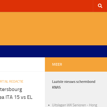
MEER
T.NL REDACTIE
Laatste nieuws schermbond
KNAS
Ptersbourg
a ITA 15 vs EL
Uitslagen WK Senioren - Hong