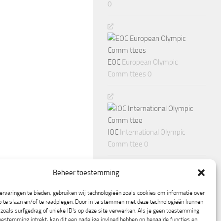
0
EOC
European Olympic
Committees 0
IOC
International Olympic
Committee 0
Beheer toestemming
rvaringen te bieden, gebruiken wij technologieën zoals cookies om informatie over
p te slaan en/of te raadplegen. Door in te stemmen met deze technologieën kunnen
zoals surfgedrag of unieke ID's op deze site verwerken. Als je geen toestemming
oestemming intrekt, kan dit een nadelige invloed hebben op bepaalde functies en