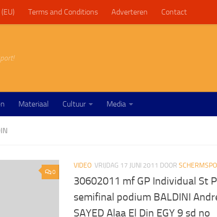
 (EU)
Terms and Conditions
Adverteren
Contact
port!
en
Materiaal
Cultuur
Media
IN
VIDEO
VRIJDAG 17 JUNI 2011
DOOR
SCHERMSPOR
0
30602011 mf GP Individual St 
semifinal podium BALDINI Andre
SAYED Alaa El Din EGY 9 sd no