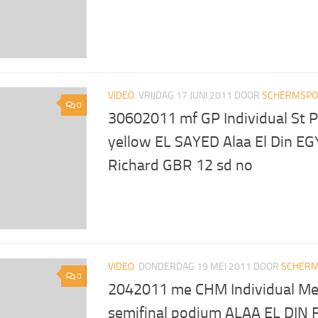
VIDEO
VRIJDAG 17 JUNI 2011
DOOR
SCHERMSPOR
0
30602011 mf GP Individual St 
yellow EL SAYED Alaa El Din E
Richard GBR 12 sd no
VIDEO
DONDERDAG 19 MEI 2011
DOOR
SCHERM
0
2042011 me CHM Individual Me
semifinal podium ALAA EL DIN