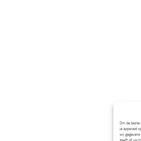
Om de beste e
je apparaat o
wij gegevens 
geeft of uw t