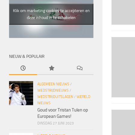
Klik om marketing cookies te accepteren en
deze inhoud in te schakelen
NIEUW & POPULAIR
ALGEMEEN NIEUWS
/
WEDSTRIJDNIEUWS
/
WEDSTRIJDUITSLAGEN
/
WERELD
NIEUWS
Goud voor Tristan Tulen op
European Games!
DINSDAG 27 JUNI 2023