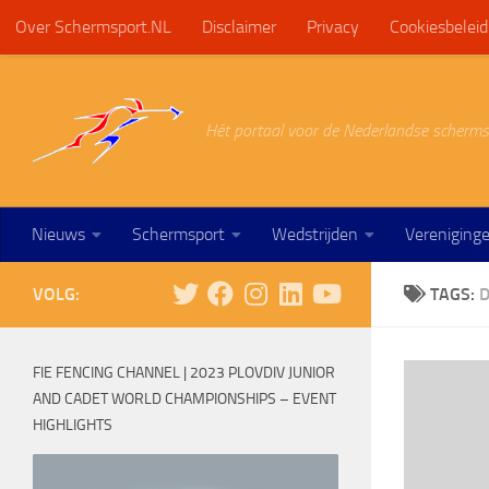
Over Schermsport.NL
Disclaimer
Privacy
Cookiesbeleid
Doorgaan naar inhoud
Hét portaal voor de Nederlandse scherms
Nieuws
Schermsport
Wedstrijden
Vereniging
VOLG:
TAGS:
D
FIE FENCING CHANNEL | 2023 PLOVDIV JUNIOR
AND CADET WORLD CHAMPIONSHIPS – EVENT
HIGHLIGHTS