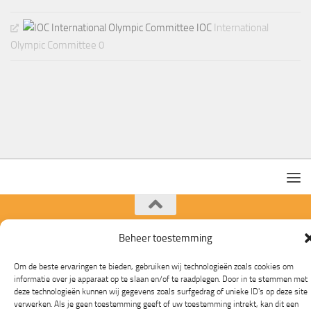
IOC
International
Olympic Committee 0
Beheer toestemming
Mogelijk gemaakt door
- Ontworpen met de
Hueman thema
Om de beste ervaringen te bieden, gebruiken wij technologieën zoals cookies om
informatie over je apparaat op te slaan en/of te raadplegen. Door in te stemmen met
deze technologieën kunnen wij gegevens zoals surfgedrag of unieke ID's op deze site
verwerken. Als je geen toestemming geeft of uw toestemming intrekt, kan dit een