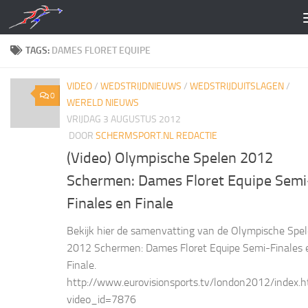
Doorgaan naar inhoud
TAGS:
DAMES FLORET EQUIPE
VIDEO
/
WEDSTRIJDNIEUWS
/
WEDSTRIJDUITSLAGEN
/
0
WERELD NIEUWS
VRIJDAG 3 AUGUSTUS 2012
DOOR
SCHERMSPORT.NL REDACTIE
(Video) Olympische Spelen 2012
Schermen: Dames Floret Equipe Semi
Finales en Finale
Bekijk hier de samenvatting van de Olympische Spe
2012 Schermen: Dames Floret Equipe Semi-Finales 
Finale.
http://www.eurovisionsports.tv/london2012/index.h
video_id=7876