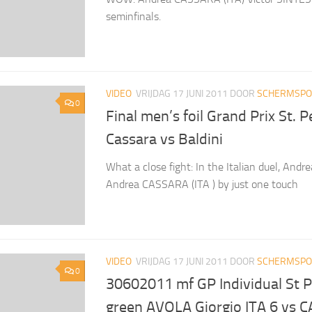
seminfinals.
VIDEO
VRIJDAG 17 JUNI 2011
DOOR
SCHERMSPOR
0
Final men’s foil Grand Prix St. 
Cassara vs Baldini
What a close fight: In the Italian duel, Andr
Andrea CASSARA (ITA ) by just one touch
VIDEO
VRIJDAG 17 JUNI 2011
DOOR
SCHERMSPOR
0
30602011 mf GP Individual St 
green AVOLA Giorgio ITA 6 vs