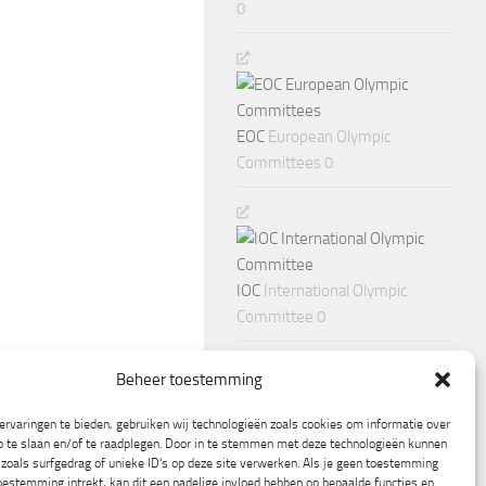
0
EOC
European Olympic
Committees 0
IOC
International Olympic
Committee 0
Beheer toestemming
rvaringen te bieden, gebruiken wij technologieën zoals cookies om informatie over
p te slaan en/of te raadplegen. Door in te stemmen met deze technologieën kunnen
zoals surfgedrag of unieke ID's op deze site verwerken. Als je geen toestemming
oestemming intrekt, kan dit een nadelige invloed hebben op bepaalde functies en