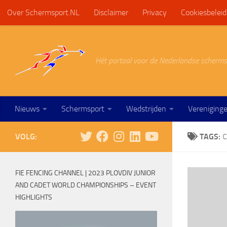
Over Schermsport.NL
Disclaimer
Privacy
Cookiesbeleid
Doorgaan naar inhoud
Hét portaal voor de Nederlandse scherms
Nieuws
Schermsport
Wedstrijden
Vereniging
VOLG:
TAGS:
FIE FENCING CHANNEL | 2023 PLOVDIV JUNIOR
AND CADET WORLD CHAMPIONSHIPS – EVENT
HIGHLIGHTS