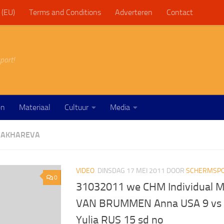
 (EU)
Terms and Conditions
Adverteren
Contact
port!
en
Materiaal
Cultuur
Media
BAKHAREVA
VIDEO
DINSDAG 17 MEI 2011
DOOR
SCHERMSPO
0
31032011 we CHM Individual M
VAN BRUMMEN Anna USA 9 vs
Yulia RUS 15 sd no