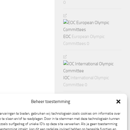
0
EOC
European Olympic
Committees 0
IOC
International Olympic
Committee 0
Beheer toestemming
rvaringen te bieden, gebruiken wij technologieën zoals cookies om informatie over
p te slaan en/of te raadplegen. Door in te stemmen met deze technologieën kunnen
zoals surfgedrag of unieke ID's op deze site verwerken. Als je geen toestemming
oestemming intrekt, kan dit een nadelige invloed hebben op bepaalde functies en