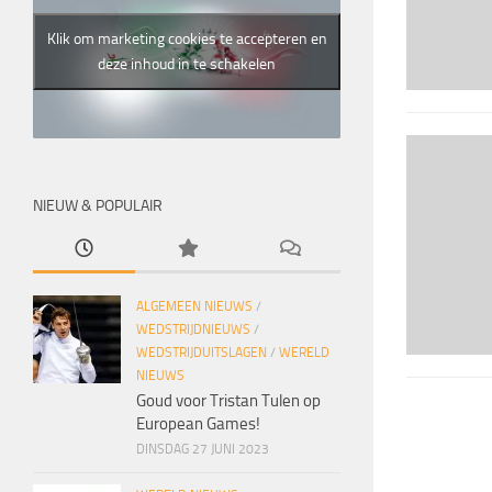
Klik om marketing cookies te accepteren en
deze inhoud in te schakelen
NIEUW & POPULAIR
ALGEMEEN NIEUWS
/
WEDSTRIJDNIEUWS
/
WEDSTRIJDUITSLAGEN
/
WERELD
NIEUWS
Goud voor Tristan Tulen op
European Games!
DINSDAG 27 JUNI 2023