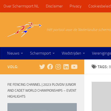
Over Schermsport.NL
Disclaimer
Privacy
Cookiesbeleid
Doorgaan naar inhoud
Hét portaal voor de Nederlandse scherms
Nieuws
Schermsport
Wedstrijden
Vereniging
VOLG:
TAGS:
FIE FENCING CHANNEL | 2023 PLOVDIV JUNIOR
AND CADET WORLD CHAMPIONSHIPS – EVENT
HIGHLIGHTS