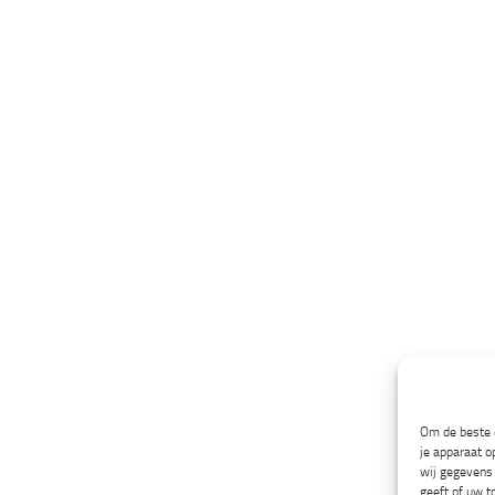
Om de beste e
je apparaat o
wij gegevens 
geeft of uw t