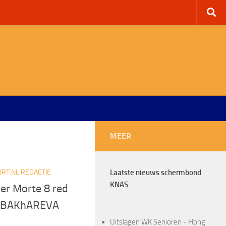
MEER
RT.NL REDACTIE
Laatste nieuws schermbond
KNAS
er Morte 8 red
 BAKhAREVA
Uitslagen WK Senioren - Hong