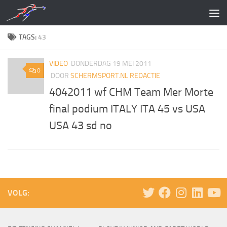
Doorgaan naar inhoud
TAGS:
43
VIDEO
DONDERDAG 19 MEI 2011
0
DOOR
SCHERMSPORT.NL REDACTIE
4042011 wf CHM Team Mer Morte
final podium ITALY ITA 45 vs USA
USA 43 sd no
VOLG: