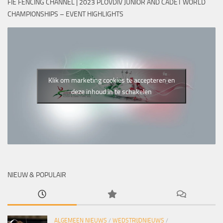
FIE FENCING CHANNEL | 2023 PLOVDIV JUNIOR AND CADET WORLD
CHAMPIONSHIPS – EVENT HIGHLIGHTS
Klik om marketing cookies te accepteren en
deze inhoud in te schakelen
NIEUW & POPULAIR
ALGEMEEN NIEUWS
/
WEDSTRIJDNIEUWS
/