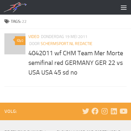
Doorgaan naar inhoud
TAGS:
22
VIDEO
DONDERDAG 19 MEI 2011
0
DOOR
SCHERMSPORT.NL REDACTIE
4042011 wf CHM Team Mer Morte
semifinal red GERMANY GER 22 vs
USA USA 45 sd no
VOLG: