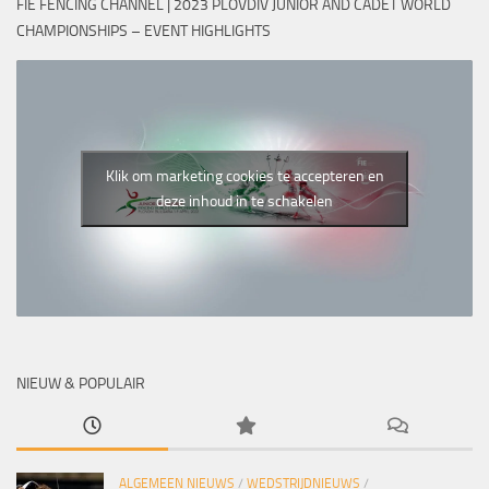
FIE FENCING CHANNEL | 2023 PLOVDIV JUNIOR AND CADET WORLD
CHAMPIONSHIPS – EVENT HIGHLIGHTS
Klik om marketing cookies te accepteren en
deze inhoud in te schakelen
NIEUW & POPULAIR
ALGEMEEN NIEUWS
/
WEDSTRIJDNIEUWS
/