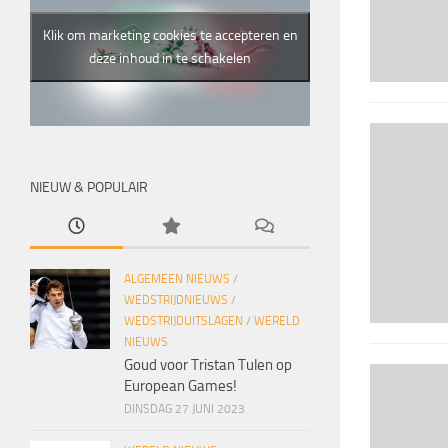
Klik om marketing cookies te accepteren en
deze inhoud in te schakelen
NIEUW & POPULAIR
ALGEMEEN NIEUWS
/
WEDSTRIJDNIEUWS
/
WEDSTRIJDUITSLAGEN
/
WERELD
NIEUWS
Goud voor Tristan Tulen op
European Games!
DINSDAG 27 JUNI 2023