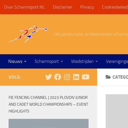
Over Schermsport.NL
Disclaimer
Privacy
Cookiesbeleid
Doorgaan naar inhoud
Hét portaal voor de Nederlandse scherms
Nieuws
Schermsport
Wedstrijden
Vereniging
VOLG:
CATEGO
FIE FENCING CHANNEL | 2023 PLOVDIV JUNIOR
AND CADET WORLD CHAMPIONSHIPS – EVENT
HIGHLIGHTS