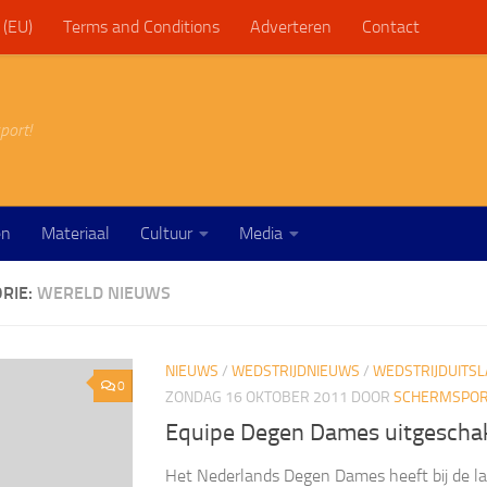
 (EU)
Terms and Conditions
Adverteren
Contact
port!
en
Materiaal
Cultuur
Media
RIE:
WERELD NIEUWS
NIEUWS
/
WEDSTRIJDNIEUWS
/
WEDSTRIJDUITS
0
ZONDAG 16 OKTOBER 2011
DOOR
SCHERMSPORT
Equipe Degen Dames uitgesch
Het Nederlands Degen Dames heeft bij de l