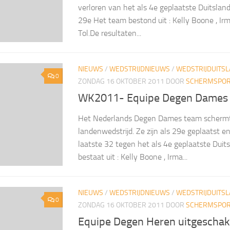
verloren van het als 4e geplaatste Duitsland
29e Het team bestond uit : Kelly Boone , Ir
Tol.De resultaten...
NIEUWS
/
WEDSTRIJDNIEUWS
/
WEDSTRIJDUITS
0
ZONDAG 16 OKTOBER 2011
DOOR
SCHERMSPORT
WK2011- Equipe Degen Dames
Het Nederlands Degen Dames team schermt
landenwedstrijd. Ze zijn als 29e geplaatst e
laatste 32 tegen het als 4e geplaatste Dui
bestaat uit : Kelly Boone , Irma...
NIEUWS
/
WEDSTRIJDNIEUWS
/
WEDSTRIJDUITS
0
ZONDAG 16 OKTOBER 2011
DOOR
SCHERMSPORT
Equipe Degen Heren uitgeschakel