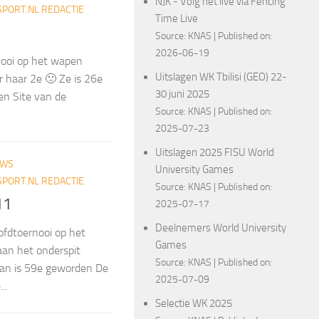
NJK - Volg het live via Fencing
PORT.NL REDACTIE
Time Live
Source:
KNAS
Published on:
2026-06-19
nooi op het wapen
Uitslagen WK Tbilisi (GEO) 22-
r haar 2e 🙁 Ze is 26e
30 juni 2025
gen Site van de
Source:
KNAS
Published on:
2025-07-23
Uitslagen 2025 FISU World
UWS
University Games
PORT.NL REDACTIE
Source:
KNAS
Published on:
11
2025-07-17
Deelnemers World University
fdtoernooi op het
Games
iaan het onderspit
Source:
KNAS
Published on:
an is 59e geworden De
2025-07-09
..
Selectie WK 2025