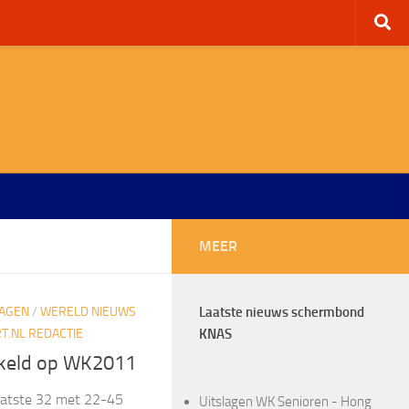
MEER
LAGEN
/
WERELD NIEUWS
Laatste nieuws schermbond
.NL REDACTIE
KNAS
akeld op WK2011
aatste 32 met 22-45
Uitslagen WK Senioren - Hong