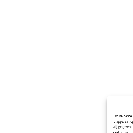
Om de beste e
je apparaat o
wij gegevens 
geeft of uw t