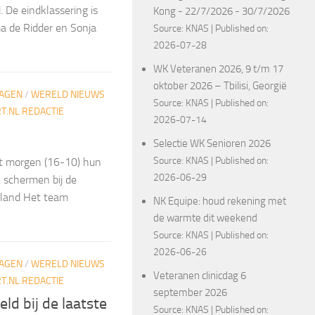
. De eindklassering is
Kong - 22/7/2026 - 30/7/2026
ma de Ridder en Sonja
Source:
KNAS
Published on:
2026-07-28
WK Veteranen 2026, 9 t/m 17
oktober 2026 – Tbilisi, Georgië
LAGEN
/
WERELD NIEUWS
Source:
KNAS
Published on:
.NL REDACTIE
2026-07-14
Selectie WK Senioren 2026
Source:
KNAS
Published on:
 morgen (16-10) hun
2026-06-29
n schermen bij de
tsland Het team
NK Equipe: houd rekening met
de warmte dit weekend
Source:
KNAS
Published on:
2026-06-26
LAGEN
/
WERELD NIEUWS
Veteranen clinicdag 6
.NL REDACTIE
september 2026
d bij de laatste
Source:
KNAS
Published on: