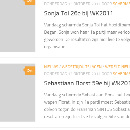
0
DONDERDAG 13 OKTOBER 2011
DOOR
SCHERMS
Sonja Tol 26e bij WK2011
Vandaag schermde Sonja Tol het hoofdtoer
Degen. Sonja won haar 1e partij maar verloo
geworden De resultaten zijn hier live te vol
organisatie...
NIEUWS
/
WEDSTRIJDUITSLAGEN
/
WERELD NIE
0
DONDERDAG 13 OKTOBER 2011
DOOR
SCHERMS
Sebastiaan Borst 59e bij WK20
Vandaag schermde Sebastiaan Borst het hoo
wapen Floret. In zijn 1e partij moest Sebast
delven tegen de Fransman SINTUS Sebastia
resultaten zijn hier live te volgen Site van de.