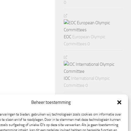
0
EOC
European Olympic
Committees 0
IOC
International Olympic
Committee 0
Beheer toestemming
rvaringen te bieden, gebruiken wij technologieën zoals cookies om informatie over
p te slaan en/of te raadplegen. Door in te stemmen met deze technologieën kunnen
zoals surfgedrag of unieke ID's op deze site verwerken. Als je geen toestemming
oestemming intrekt, kan dit een nadelige invloed hebben op bepaalde functies en