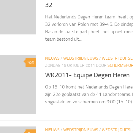
32
Het Nederlands Degen Heren team heeft op 
32 verloren van Polen met 39-45. De eindsp
Bas in de laatste partij heeft het tij niet m
team bestond uit...
NIEUWS
/
WEDSTRIJDNIEUWS
/
WEDSTRIJDUITS
0
ZONDAG 16 OKTOBER 2011
DOOR
SCHERMSPORT
WK2011- Equipe Degen Heren
Op 15-10 komt het Nederlands Degen Heren
zijn 22e geplaatst van de 41 Landenteams. Bi
vrijgesteld en ze schermen om 9:00 (15-10) 
NIEUWS
/
WEDSTRIJDNIEUWS
/
WEDSTRIJDUITS