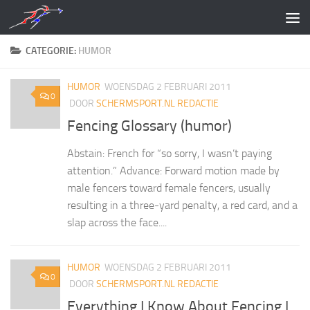
Doorgaan naar inhoud
CATEGORIE:
HUMOR
HUMOR
WOENSDAG 2 FEBRUARI 2011
0
DOOR
SCHERMSPORT.NL REDACTIE
Fencing Glossary (humor)
Abstain: French for “so sorry, I wasn’t paying
attention.” Advance: Forward motion made by
male fencers toward female fencers, usually
resulting in a three-yard penalty, a red card, and a
slap across the face....
HUMOR
WOENSDAG 2 FEBRUARI 2011
0
DOOR
SCHERMSPORT.NL REDACTIE
Everything I Know About Fencing I