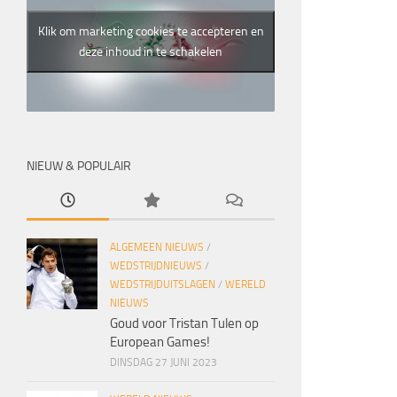
Klik om marketing cookies te accepteren en
deze inhoud in te schakelen
NIEUW & POPULAIR
ALGEMEEN NIEUWS
/
WEDSTRIJDNIEUWS
/
WEDSTRIJDUITSLAGEN
/
WERELD
NIEUWS
Goud voor Tristan Tulen op
European Games!
DINSDAG 27 JUNI 2023