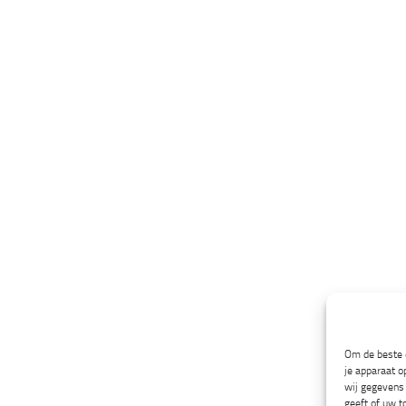
Om de beste e
je apparaat o
wij gegevens 
geeft of uw t