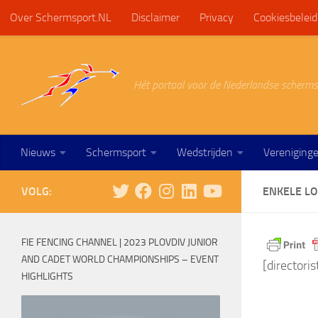
Over Schermsport.NL
Disclaimer
Privacy
Cookiesbeleid
Doorgaan naar inhoud
Hét portaal voor de Nederlandse scherms
Nieuws
Schermsport
Wedstrijden
Vereniging
VOLG:
ENKELE LO
FIE FENCING CHANNEL | 2023 PLOVDIV JUNIOR
AND CADET WORLD CHAMPIONSHIPS – EVENT
[directori
HIGHLIGHTS