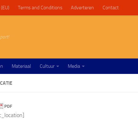
 (EU)
Terms and Conditions
Adverteren
Contact
port!
en
Materiaal
Cultuur
Media
CATIE
st_location]