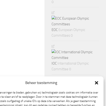
0
EOC
European Olympic
Committees 0
IOC
International Olympic
Committee 0
Beheer toestemming
rvaringen te bieden, gebruiken wij technologieën zoals cookies om informatie over
p te slaan en/of te raadplegen. Door in te stemmen met deze technologieën kunnen
zoals surfgedrag of unieke ID's op deze site verwerken. Als je geen toestemming
oestemming intrekt, kan dit een nadelige invloed hebben op bepaalde functies en