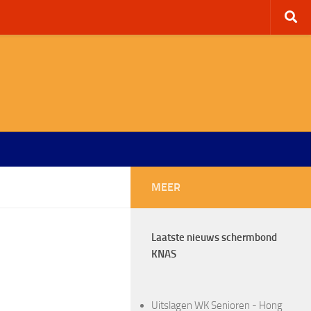
MEER
Laatste nieuws schermbond
KNAS
Uitslagen WK Senioren - Hong