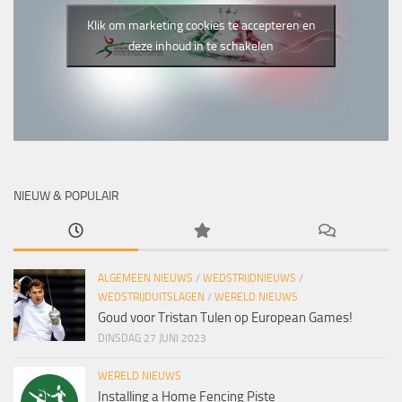
Klik om marketing cookies te accepteren en
deze inhoud in te schakelen
NIEUW & POPULAIR
ALGEMEEN NIEUWS
/
WEDSTRIJDNIEUWS
/
WEDSTRIJDUITSLAGEN
/
WERELD NIEUWS
Goud voor Tristan Tulen op European Games!
DINSDAG 27 JUNI 2023
WERELD NIEUWS
Installing a Home Fencing Piste