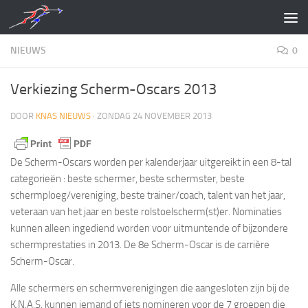
Doorgaan naar inhoud
NIEUWS
0
Verkiezing Scherm-Oscars 2013
DOOR
KNAS NIEUWS
·
ZONDAG 24 NOVEMBER 2013
De Scherm-Oscars worden per kalenderjaar uitgereikt in een 8-tal
categorieën : beste schermer, beste schermster, beste
schermploeg/vereniging, beste trainer/coach, talent van het jaar,
veteraan van het jaar en beste rolstoelscherm(st)er. Nominaties
kunnen alleen ingediend worden voor uitmuntende of bijzondere
schermprestaties in 2013. De 8e Scherm-Oscar is de carrière
Scherm-Oscar.
Alle schermers en schermverenigingen die aangesloten zijn bij de
K.N.A.S. kunnen iemand of iets nomineren voor de 7 groepen die