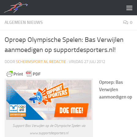
Doorgaan naar inhoud
ALGEMEEN NIEUWS
0
Oproep Olympische Spelen: Bas Verwijlen
aanmoedigen op supportdesporters.nl!
DOOR
SCHERMSPORT.NL REDACTIE
·
VRIJDAG 27 JULI 2012
Oproep: Bas
Verwijlen
aanmoedigen op
Support Bas Verwijlen op de Olympische Spelen via
www.supportdesporters.nl