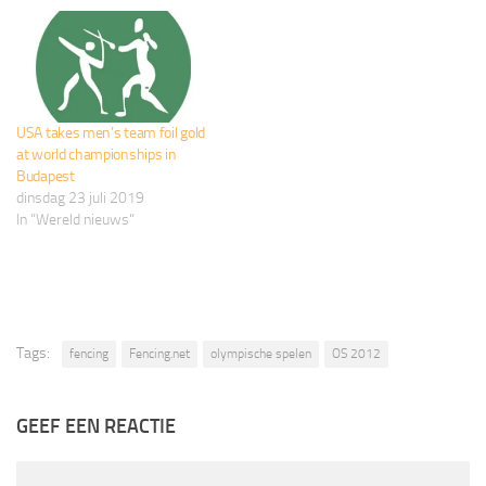
USA takes men’s team foil gold
at world championships in
Budapest
dinsdag 23 juli 2019
In "Wereld nieuws"
Tags:
fencing
Fencing.net
olympische spelen
OS 2012
GEEF EEN REACTIE