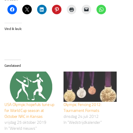
Vind ik leuk:
Gerelateerd
USA Olympic hopefuls tune up
Olympic Fencing 2012:
for World Cup season at
Tournament Formats
October NAC in Kansas
dinsdag 24 juli 2012
vrijdag 25 oktober 2019
In "Wedstrijdkalender"
In "Wereld nieuws"