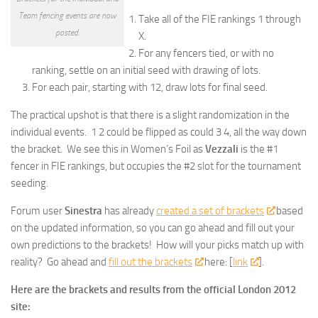
Team fencing events are now
Take all of the FIE rankings 1 through
posted.
X.
For any fencers tied, or with no
ranking, settle on an initial seed with drawing of lots.
For each pair, starting with 12, draw lots for final seed.
The practical upshot is that there is a slight randomization in the
individual events. 1 2 could be flipped as could 3 4, all the way down
the bracket. We see this in Women’s Foil as
Vezzali
is the #1
fencer in FIE rankings, but occupies the #2 slot for the tournament
seeding.
Forum user
Sinestra
has already
created a set of brackets
based
on the updated information, so you can go ahead and fill out your
own predictions to the brackets! How will your picks match up with
reality? Go ahead and
fill out the brackets
here: [
link
].
Here are the brackets and results from the official London 2012
site: