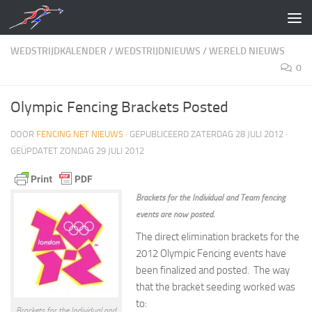
Doorgaan naar inhoud
WEDSTRIJDKALENDER
/
WEDSTRIJDNIEUWS
/
WERELD NIEUWS
0
Olympic Fencing Brackets Posted
DOOR
FENCING.NET NIEUWS
· GEPUBLICEERD
ZATERDAG 28 JULI 2012
·
GEÜPDATET
ZONDAG 29 JULI 2012
Brackets for the Individual and Team fencing
events are now posted.
The direct elimination brackets for the
2012 Olympic Fencing events have
been finalized and posted. The way
that the bracket seeding worked was
to:
Brackets for the Individual and