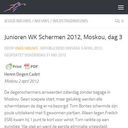
Doorgaan naar inhoud
JEUGD NIEUWS
/
NIEUWS
/
WEDSTRIJDNIEUWS
0
Junioren WK Schermen 2012, Moskou, dag 3
DOOR
KNAS NIEUWS
· GEPUBLICEERD
DINSDAG 3 APRIL 2012
·
GEÜPDATET
DONDERDAG 31 MEI 2012
Heren Degen Cadet
Moskou 2 april 2012
De degenschermers arriveerden zaterdag zonder bagage in
Moskou. Geen soepele start, maar gelukkig werden alle
schermtassen de dag er na bezorgd. Tom Bontes schermde zijn
poule uitstekend met 5 gewonnen partijen. Alleen tegen Freilich
(ISR) kwam hij 1 punt te kort voor winst. Tom rankte op een
gunstige 10e plek en werd de eerste eliminatie vrijgesteld.