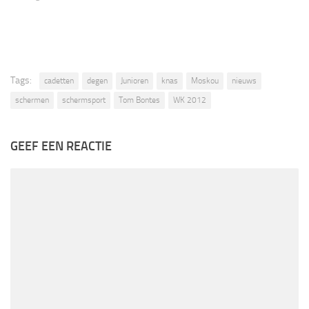
Tags:
cadetten
degen
Junioren
knas
Moskou
nieuws
schermen
schermsport
Tom Bontes
WK 2012
GEEF EEN REACTIE