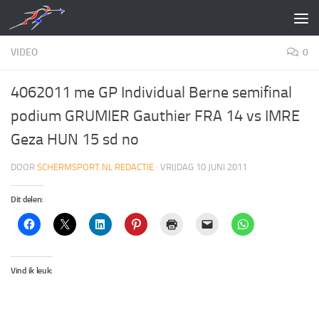
Doorgaan naar inhoud
VIDEO
0
4062011 me GP Individual Berne semifinal
podium GRUMIER Gauthier FRA 14 vs IMRE
Geza HUN 15 sd no
DOOR
SCHERMSPORT.NL REDACTIE
·
VRIJDAG 10 JUNI 2011
Dit delen:
Vind ik leuk: