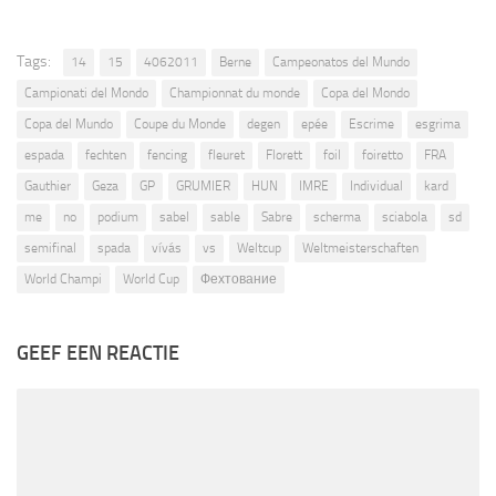
Tags:
14
15
4062011
Berne
Campeonatos del Mundo
Campionati del Mondo
Championnat du monde
Copa del Mondo
Copa del Mundo
Coupe du Monde
degen
epée
Escrime
esgrima
espada
fechten
fencing
fleuret
Florett
foil
foiretto
FRA
Gauthier
Geza
GP
GRUMIER
HUN
IMRE
Individual
kard
me
no
podium
sabel
sable
Sabre
scherma
sciabola
sd
semifinal
spada
vívás
vs
Weltcup
Weltmeisterschaften
World Champi
World Cup
Фехтование
GEEF EEN REACTIE