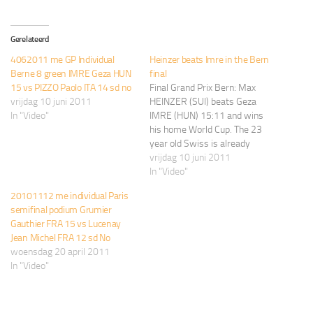
Gerelateerd
4062011 me GP Individual
Heinzer beats Imre in the Bern
Berne 8 green IMRE Geza HUN
final
15 vs PIZZO Paolo ITA 14 sd no
Final Grand Prix Bern: Max
vrijdag 10 juni 2011
HEINZER (SUI) beats Geza
In "Video"
IMRE (HUN) 15:11 and wins
his home World Cup. The 23
year old Swiss is already
Number 10 in the World!
vrijdag 10 juni 2011
In "Video"
20101112 me individual Paris
semifinal podium Grumier
Gauthier FRA 15 vs Lucenay
Jean Michel FRA 12 sd No
woensdag 20 april 2011
In "Video"