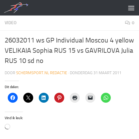
Doorgaan naar inhoud
VIDEO
0
26032011 ws GP Individual Moscou 4 yellow
VELIKAIA Sophia RUS 15 vs GAVRILOVA Julia
RUS 10 sd no
DOOR
SCHERMSPORT.NL REDACTIE
·
DONDERDAG 31 MAART 2011
Dit delen:
Vind ik leuk:
Aan
het