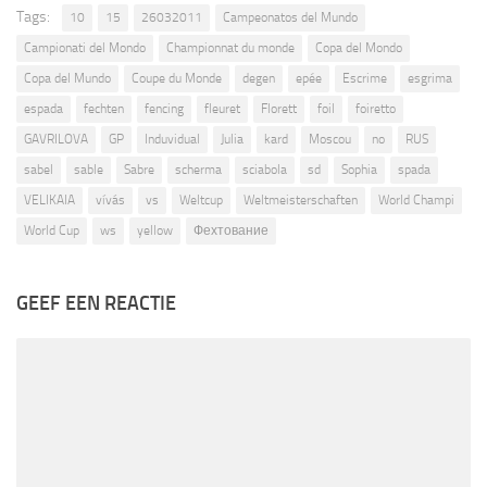
Tags:
10
15
26032011
Campeonatos del Mundo
Campionati del Mondo
Championnat du monde
Copa del Mondo
Copa del Mundo
Coupe du Monde
degen
epée
Escrime
esgrima
espada
fechten
fencing
fleuret
Florett
foil
foiretto
GAVRILOVA
GP
Induvidual
Julia
kard
Moscou
no
RUS
sabel
sable
Sabre
scherma
sciabola
sd
Sophia
spada
VELIKAIA
vívás
vs
Weltcup
Weltmeisterschaften
World Champi
World Cup
ws
yellow
Фехтование
GEEF EEN REACTIE